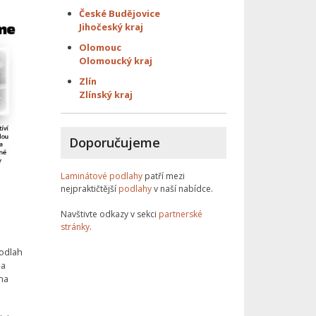
České Budějovice
Jihočeský kraj
Olomouc
Olomoucký kraj
Zlín
Zlínský kraj
Doporučujeme
Laminátové podlahy
patří mezi
nejpraktičtější
podlahy
v naší nabídce.
Navštivte odkazy v sekci
partnerské
stránky
.
odlah
 a
na