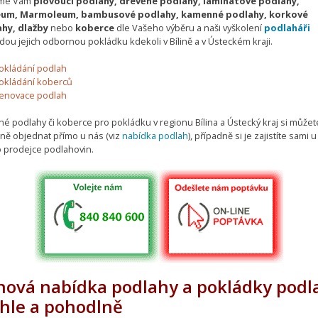
me Vám
plovoucí podlahy, dřevěné podlahy, laminátové podlahy,
leum, Marmoleum, bambusové podlahy, kamenné podlahy, korkové
hy, dlažby
nebo
koberce
dle Vašeho výběru a naši vyškolení
podlaháři
ou jejich odbornou pokládku kdekoli v Bílině a v Ústeckém kraji.
okládání podlah
okládání koberců
enovace podlah
né podlahy či koberce pro pokládku v regionu Bílina a Ústecký kraj si můžet
ně objednat přímo u nás (viz
nabídka podlah
), případně si je zajistíte sami u
o prodejce podlahovin.
nová nabídka podlahy a pokládky podl
chle a pohodlně