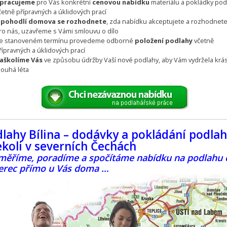
pracujeme
pro Vás konkrétní
cenovou nabídku
materiálu a pokládky pod
četně přípravných a úklidových prací
 pohodlí domova se rozhodnete
, zda nabídku akceptujete a rozhodnete-
ro nás, uzavřeme s Vámi smlouvu o dílo
e stanoveném termínu provedeme odborné
položení podlahy
včetně
řípravných a úklidových prací
aškolíme Vás
ve způsobu údržby Vaší nové podlahy, aby Vám vydržela krá
louhá léta
lahy Bílina – dodávky a pokládání podlah
koli v severních Čechách
měříme, poradíme a spočítáme nabídku na podlahu 
erec přímo u Vás doma …