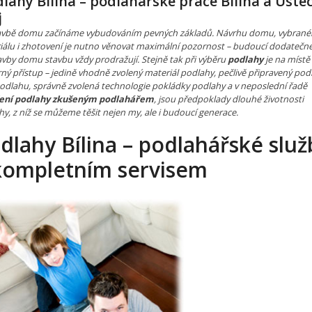
lahy Bílina – podlahářské práce Bílina a Úste
j
tavbě domu začínáme vybudováním pevných základů. Návrhu domu, vybran
iálu i zhotovení je nutno věnovat maximální pozornost – budoucí dodatečn
avby domu stavbu vždy prodražují. Stejně tak při výběru
podlahy
je na místě
ný přístup – jedině vhodně zvolený materiál podlahy, pečlivě připravený pod
odlahu, správně zvolená technologie pokládky podlahy a v neposlední řadě
ení podlahy zkušeným podlahářem
, jsou předpoklady dlouhé životnosti
y, z níž se můžeme těšit nejen my, ale i budoucí generace.
dlahy Bílina – podlahářské služ
kompletním servisem