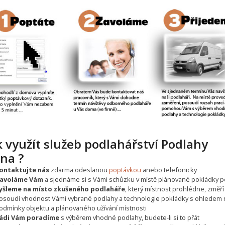
 využít služeb podlahářství Podlahy
ina ?
ontaktujte nás
zdarma odeslanou
poptávkou
anebo telefonicky
avoláme Vám
a sjednáme si s Vámi schůzku v místě plánované pokládky p
yšleme na místo zkušeného podlaháře
, který místnost prohlédne, změří
osoudí vhodnost Vámi vybrané podlahy a technologie pokládky s ohledem 
odmínky objektu a plánovaného užívání místnosti
ádi Vám poradíme
s výběrem vhodné podlahy, budete-li si to přát