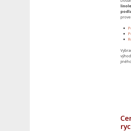
Dodá
lino
podla
proved
P
P
R
Vybra
výhod
jinéh
Ce
ry