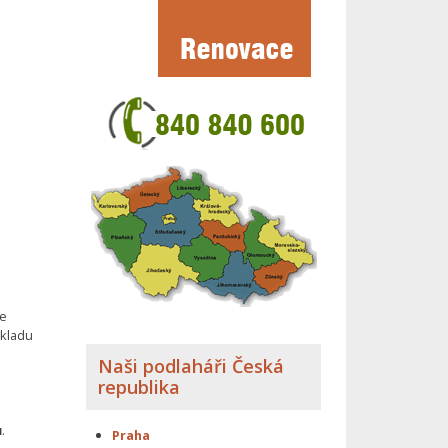
je
dkladu
Naši podlaháři Česká
republika
ů
.
Praha