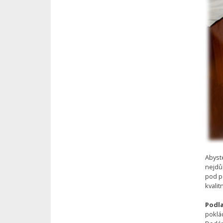
Abyst
nejdůl
pod p
kvali
Podla
poklá