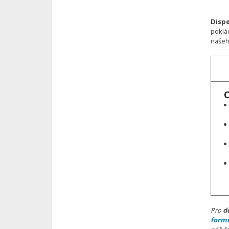
Dispe
poklá
naše
Ch
Pro
d
form