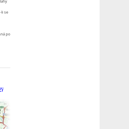
lahy
li se
sná po
či