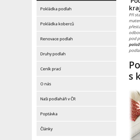
Pod
kra
Pokládka podlah
Při s
mater
Pokládka koberců
přest
odbor
pod p
Renovace podlah
polož
podlah
Druhy podlah
Po
Ceník prací
s 
O nás
Naši podlaháři v ČR
Poptávka
Články