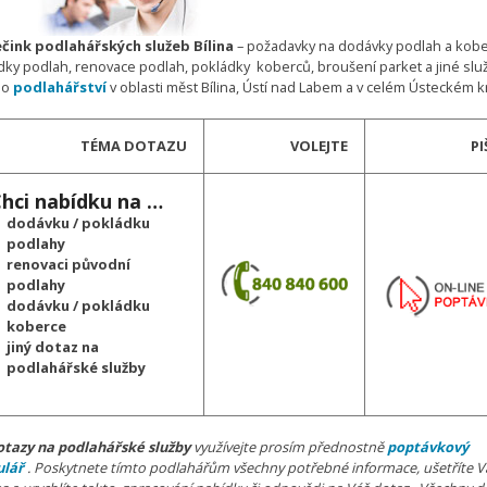
čink podlahářských služeb Bílina
– požadavky na dodávky podlah a kobe
dky podlah, renovace podlah, pokládky koberců, broušení parket a jiné slu
ho
podlahářství
v oblasti měst Bílina, Ústí nad Labem a v celém Ústeckém kr
TÉMA DOTAZU
VOLEJTE
PI
ci nabídku na …
dodávku / pokládku
podlahy
renovaci původní
podlahy
dodávku / pokládku
koberce
jiný dotaz na
podlahářské služby
otazy na podlahářské služby
využívejte prosím přednostně
poptávkový
ulář
. Poskytnete tímto podlahářům všechny potřebné informace, ušetříte Vá