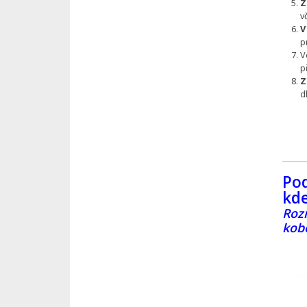
Z
v
V
p
V
p
Z
d
Pod
kde
Roz
kob