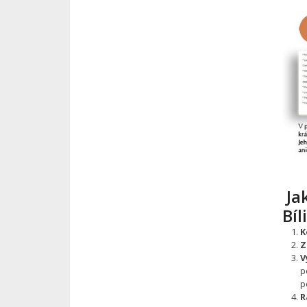
Jak
Bíl
K
Z
V
p
p
R