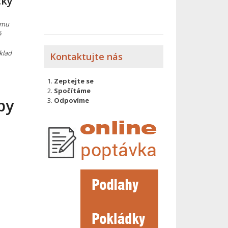
cký
ému
é
klad
Kontaktujte nás
Zeptejte se
Spočítáme
by
Odpovíme