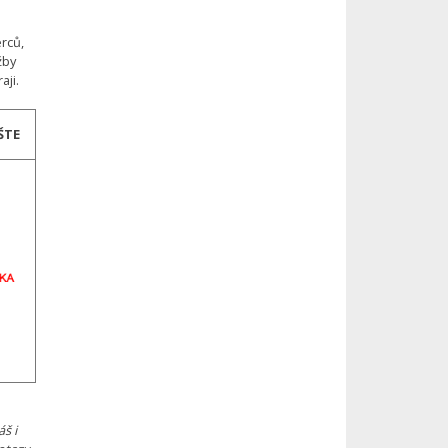
rců,
žby
aji.
ŠTE
š i