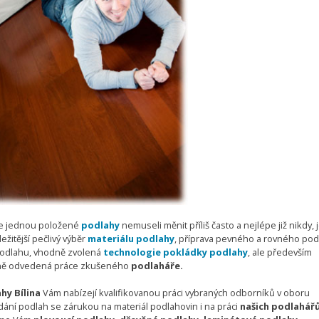
e jednou položené
podlahy
nemuseli měnit příliš často a nejlépe již nikdy, 
ežitější pečlivý výběr
materiálu podlahy
, příprava pevného a rovného po
odlahu, vhodně zvolená
technologie pokládky podlahy
, ale především
tně odvedená práce zkušeného
podlaháře.
hy Bílina
Vám nabízejí kvalifikovanou práci vybraných odborníků v oboru
dání podlah se zárukou na materiál podlahovin i na práci
našich podlahář