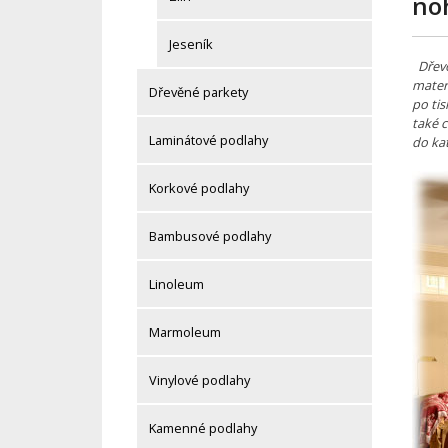
no
Jeseník
Dřevo
materi
Dřevěné parkety
po tis
také 
Laminátové podlahy
do ka
Korkové podlahy
Bambusové podlahy
Linoleum
Marmoleum
Vinylové podlahy
Kamenné podlahy