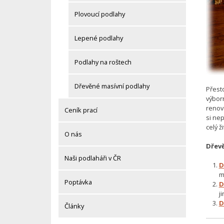
Plovoucí podlahy
Lepené podlahy
Podlahy na roštech
Dřevěné masívní podlahy
Přest
výbor
renov
Ceník prací
si nep
celý ž
O nás
Dřev
Naši podlaháři v ČR
D
m
Poptávka
D
j
D
Články