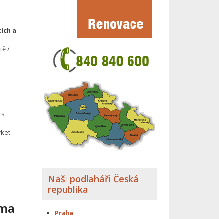
ích a
tě /
 s
rket
Naši podlaháři Česká
republika
ima
Praha