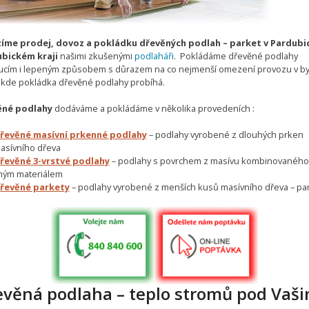
íme prodej, dovoz a pokládku dřevěných podlah – parket v Pardubic
bickém kraji
našimi zkušenými
podlaháři
. Pokládáme dřevěné podlahy
ucím i lepeným způsobem s důrazem na co nejmenší omezení provozu v by
, kde pokládka dřevěné podlahy probíhá.
ěné podlahy
dodáváme a pokládáme v několika provedeních :
řevěné masívní prkenné podlahy
– podlahy vyrobené z dlouhých prken
asívního dřeva
řevěné 3-vrstvé podlahy
– podlahy s povrchem z masívu kombinovaného
iným materiálem
řevěné parkety
– podlahy vyrobené z menších kusů masívního dřeva – pa
evěná podlaha – teplo stromů pod Vaš