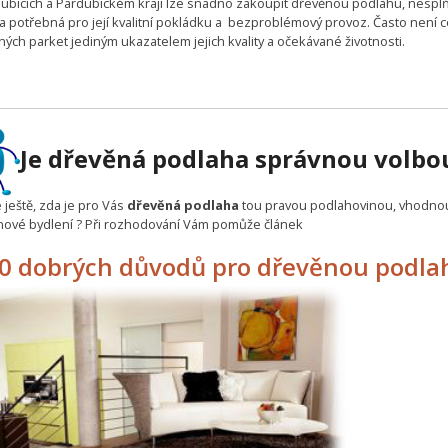
dubicích a Pardubickém kraji lze snadno zakoupit dřevěnou podlahu, nesplň
ria potřebná pro její kvalitní pokládku a bezproblémový provoz. Často není 
ých parket jediným ukazatelem jejich kvality a očekávané životnosti.
Je dřevěná podlaha správnou volbo
 ještě, zda je pro Vás
dřevěná podlaha
tou pravou podlahovinou, vhodno
nové bydlení ? Při rozhodování Vám pomůže článek
0 dobrých důvodů pro dřevěnou podla