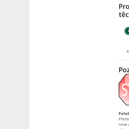
Pr
tě
K
Po
Polož
Přest
nové 