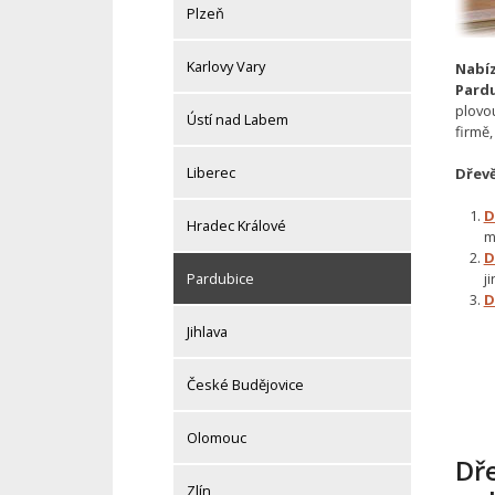
Plzeň
Karlovy Vary
Nabíz
Pardu
plovo
Ústí nad Labem
firmě
Liberec
Dřev
D
Hradec Králové
m
D
Pardubice
j
D
Jihlava
České Budějovice
Olomouc
Dř
Zlín