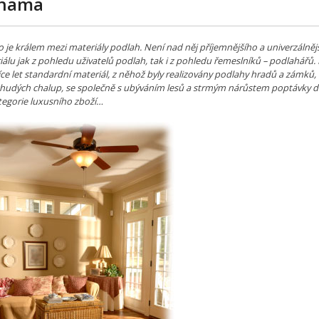
hama
 je králem mezi materiály podlah. Není nad něj příjemnějšího a univerzálněj
álu jak z pohledu uživatelů podlah, tak i z pohledu řemeslníků – podlahářů. 
íce let standardní materiál, z něhož byly realizovány podlahy hradů a zámků, 
chudých chalup, se společně s ubýváním lesů a strmým nárůstem poptávky d
tegorie luxusního zboží…