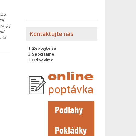
obách
ční
va jej
obí
Kontaktujte nás
ěšit
Zeptejte se
Spočítáme
Odpovíme