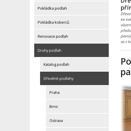
Dře
pří
Pokládka podlah
Dřevo 
ke své
Pokládka koberců
vlastn
předur
pevný
Renovace podlah
se z k
Druhy podlah
Po
Katalog podlah
pa
Dřevěné podlahy
Praha
Brno
Ostrava