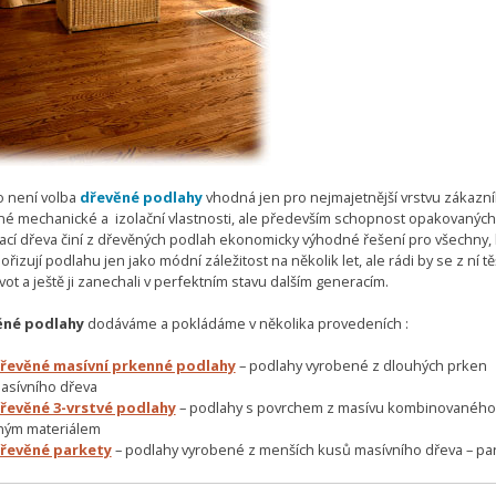
o není volba
dřevěné podlahy
vhodná jen pro nejmajetnější vrstvu zákazní
né mechanické a izolační vlastnosti, ale především schopnost opakovaných
ací dřeva činí z dřevěných podlah ekonomicky výhodné řešení pro všechny, 
ořizují podlahu jen jako módní záležitost na několik let, ale rádi by se z ní těš
ivot a ještě ji zanechali v perfektním stavu dalším generacím.
ěné podlahy
dodáváme a pokládáme v několika provedeních :
řevěné masívní prkenné podlahy
– podlahy vyrobené z dlouhých prken
asívního dřeva
řevěné 3-vrstvé podlahy
– podlahy s povrchem z masívu kombinovaného
iným materiálem
řevěné parkety
– podlahy vyrobené z menších kusů masívního dřeva – pa