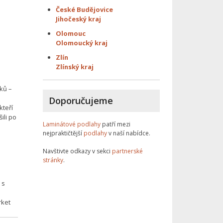
České Budějovice
Jihočeský kraj
Olomouc
Olomoucký kraj
Zlín
Zlínský kraj
ků –
Doporučujeme
kteří
ili po
Laminátové podlahy
patří mezi
nejpraktičtější
podlahy
v naší nabídce.
Navštivte odkazy v sekci
partnerské
stránky
.
 s
rket