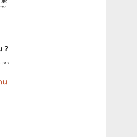
ující
cena
u ?
u pro
hu