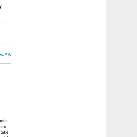
y
podlah
dech
.
ěrem
 také