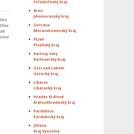
Středočeský kraj
Brno
Jihomoravský kraj
šího
Ostrava
Dříve
Moravskoslezský kraj
ale
ostal
Plzeň
Plzeňský kraj
Karlovy Vary
Karlovarský kraj
Ústí nad Labem
Ústecký kraj
Liberec
Liberecký kraj
Hradec Králové
Královéhradecký kraj
Pardubice
Pardubický kraj
Jihlava
Kraj Vysočina