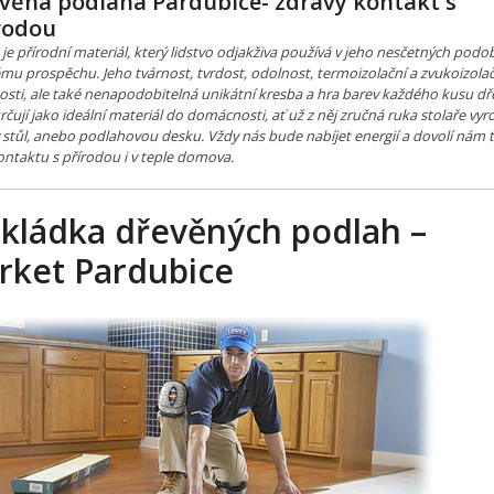
věná podlaha Pardubice- zdravý kontakt s
rodou
je přírodní materiál, který lidstvo odjakživa používá v jeho nesčetných pod
mu prospěchu. Jeho tvárnost, tvrdost, odolnost, termoizolační a zvukoizola
osti, ale také nenapodobitelná unikátní kresba a hra barev každého kusu dře
čují jako ideální materiál do domácnosti, ať už z něj zručná ruka stolaře vyr
 stůl, anebo podlahovou desku. Vždy nás bude nabíjet energií a dovolí nám t
ontaktu s přírodou i v teple domova.
kládka dřevěných podlah –
rket Pardubice