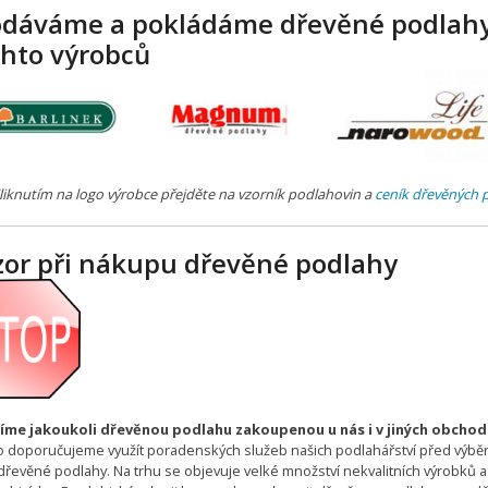
odáváme a pokládáme dřevěné podlah
chto výrobců
liknutím na logo výrobce přejděte na vzorník podlahovin a
ceník dřevěných 
zor při nákupu dřevěné podlahy
íme jakoukoli dřevěnou podlahu zakoupenou u nás i v jiných obcho
o doporučujeme využít poradenských služeb našich podlahářství před výb
dřevěné podlahy. Na trhu se objevuje velké množství nekvalitních výrobků a