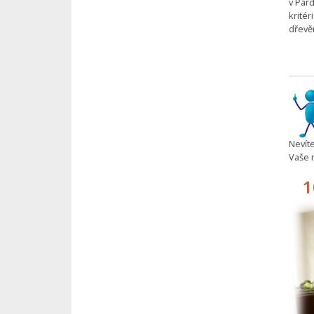
v Par
krité
dřevěn
Nevíte
Vaše 
1