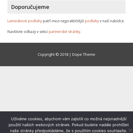
Doporučujeme
Laminátové podlahy
patří mezi nejpraktičtější
podlahy
v naší nabídce.
Navštivte odkazy v sekci
partnerské stránky
.
Copyright © 2018 | Dope Theme
Užíváme cookies, abychom vám zajistili co možná nejsnadnější
použití našich webových stránek. Pokud budete nadále prohlížet
naše stránky předpokládáme, že s použitím cookies souhlasíte.