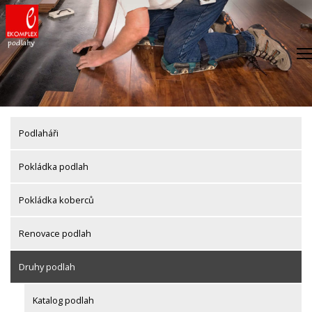
Skip
to
content
Podlaháři
Pokládka podlah
Pokládka koberců
Renovace podlah
Druhy podlah
Katalog podlah