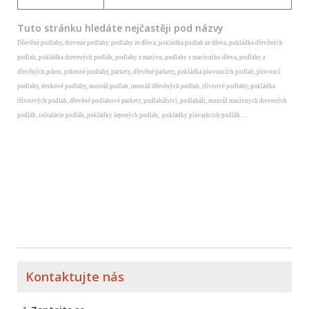
Tuto stránku hledáte nejčastěji pod názvy
Dřevěné podlahy, drevené podlahy, podlahy ze dřeva, pokládka podlah ze dřeva, pokládka dřevěných
podlah, pokládka drevených podláh, podlahy z masívu, podlahy z masívního dřeva, podlahy z
dřevěných prken, prkenné podlahy, parkety, dřevěné parkety, pokládka plovoucích podlah, plovoucí
podlahy, deskové podlahy, montáž podlah, montáž dřevěných podlah, třívrstvé podlahy, pokládka
třívrstvých podlah, dřevěné podlahové parkety, podlahářství, podlaháři, montáž masívnych drevených
podláh, inštalácie podláh, pokládky lepených podláh, pokládky plávajúcich podláh …
Kontaktujte nás