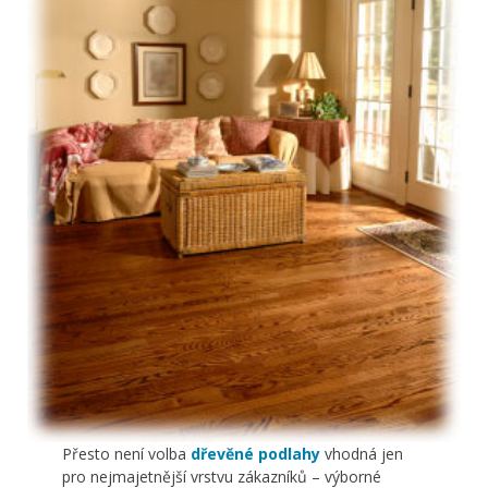
Přesto není volba
dřevěné podlahy
vhodná jen
pro nejmajetnější vrstvu zákazníků – výborné