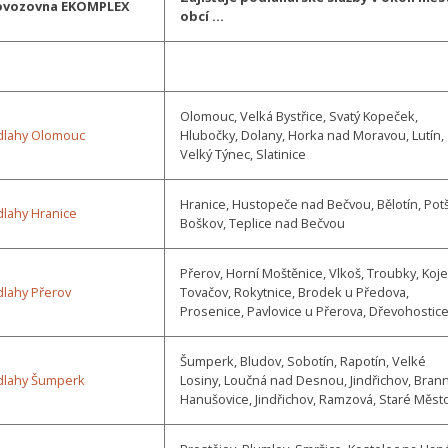
ovozovna EKOMPLEX
obcí …
Olomouc, Velká Bystřice, Svatý Kopeček,
dlahy Olomouc
Hlubočky, Dolany, Horka nad Moravou, Lutín,
Velký Týnec, Slatinice
Hranice, Hustopeče nad Bečvou, Bělotín, Potš
lahy Hranice
Boškov, Teplice nad Bečvou
Přerov, Horní Moštěnice, Vlkoš, Troubky, Koje
lahy Přerov
Tovačov, Rokytnice, Brodek u Předova,
Prosenice, Pavlovice u Přerova, Dřevohostic
Šumperk, Bludov, Sobotín, Rapotín, Velké
dlahy Šumperk
Losiny, Loučná nad Desnou, Jindřichov, Brann
Hanušovice, Jindřichov, Ramzová, Staré Měst