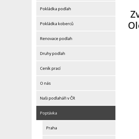
Pokládka podlah
Zv
Ol
Pokládka koberců
Renovace podlah
Druhy podlah
Ceník prací
O nás
Naši podlaháři v ČR
Poptávka
Praha