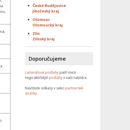
é,
České Budějovice
na
Jihočeský kraj
ou,
Olomouc
Olomoucký kraj
ina,
Zlín
Zlínský kraj
Doporučujeme
ka
Laminátové podlahy
patří mezi
nejpraktičtější
podlahy
v naší nabídce.
Navštivte odkazy v sekci
partnerské
stránky
.
to