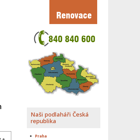
h
Naši podlaháři Česká
republika
Praha
t a