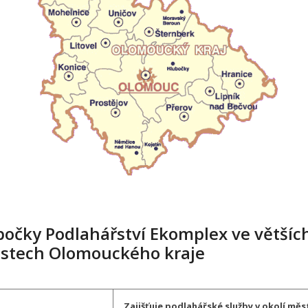
bočky Podlahářství Ekomplex ve většíc
stech Olomouckého kraje
Zajišťuje podlahářské služby v okolí měs