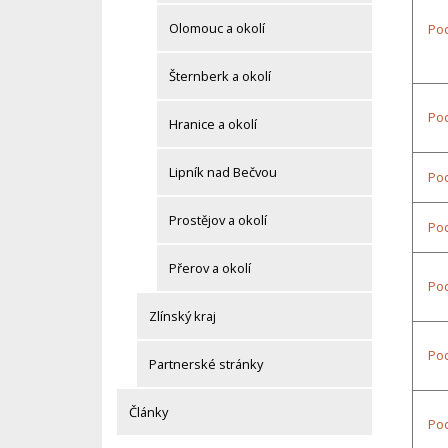
Olomouc a okolí
Pod
Šternberk a okolí
Po
Hranice a okolí
Lipník nad Bečvou
Po
Prostějov a okolí
Pod
Přerov a okolí
Pod
Zlínský kraj
Pod
Partnerské stránky
Články
Pod