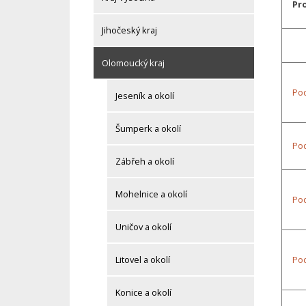
Pr
Jihočeský kraj
Olomoucký kraj
Po
Jeseník a okolí
Šumperk a okolí
Pod
Zábřeh a okolí
Mohelnice a okolí
Pod
Uničov a okolí
Po
Litovel a okolí
Konice a okolí