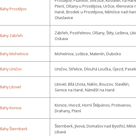
Prostějov, Plumlov, Smržice, Kostelec na Han
Ptení, Olšany u Prostějova, Určice, Klenovice 
lahy Prostějov
Hané, Brodek u Prostějova, Němčice nad Han
Otaslavice
Zábřeh, Postřelmov, Olšany, Štíty, Leština, Lib
dlahy Zábřeh
Oskava
dlahy Mohelnice
Mohelnice, Loštice, Malenín, Dubicko
lahy Uničov
Uničov, Střelice, Dlouhá Loučka, Újezd, Pase
Litovel, Bílá Lhota, Náklo, Bouzov, Slavětín,
lahy Litovel
Senice na Hané, Náměšť na Hané
Konice, Hvozd, Horní Štěpánov, Protivanov,
lahy Konice
Drahany, Ptení
Šternberk, Jívová, Domašov nad Bystřicí, Měs
lahy Šternberk
Libavá