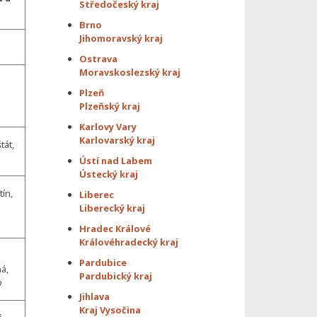
Středočeský kraj
Brno
Jihomoravský kraj
Ostrava
Moravskoslezský kraj
Plzeň
Plzeňský kraj
Karlovy Vary
Karlovarský kraj
tát,
Ústí nad Labem
Ústecký kraj
tín,
Liberec
Liberecký kraj
e
Hradec Králové
Královéhradecký kraj
Pardubice
á,
Pardubický kraj
o
Jihlava
Kraj Vysočina