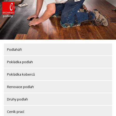
Skip
to
content
Podlaháři
Pokládka podlah
Pokládka koberců
Renovace podlah
Druhy podlah
Ceník prací