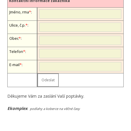
Kontaktní informace zákazníka
Jméno, firma
*
:
Ulice, č.p.
*
:
Obec
*
:
Telefon
*
:
E-mail
*
:
Děkujeme Vám za zaslání Vaší poptávky.
Ekomplex
podlahy a koberce na věčné časy