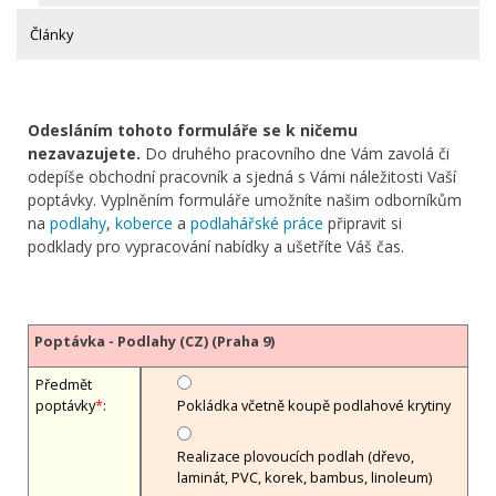
Články
Odesláním tohoto formuláře se k ničemu
nezavazujete.
Do druhého pracovního dne Vám zavolá či
odepíše obchodní pracovník a sjedná s Vámi náležitosti Vaší
poptávky. Vyplněním formuláře umožníte našim odborníkům
na
podlahy
,
koberce
a
podlahářské práce
připravit si
podklady pro vypracování nabídky a ušetříte Váš čas.
Poptávka - Podlahy (CZ) (Praha 9)
Předmět
poptávky
*
:
Pokládka včetně koupě podlahové krytiny
Realizace plovoucích podlah (dřevo,
laminát, PVC, korek, bambus, linoleum)