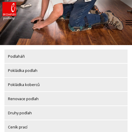
Skip
to
content
Podlaháři
Pokládka podlah
Pokládka koberců
Renovace podlah
Druhy podlah
Ceník prací