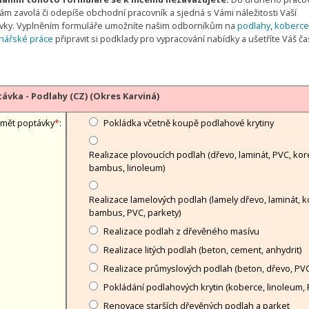
ám zavolá či odepíše obchodní pracovník a sjedná s Vámi náležitosti Vaší
vky. Vyplněním formuláře umožníte našim odborníkům na
podlahy
,
koberce
hářské práce
připravit si podklady pro vypracování nabídky a ušetříte Váš č
ávka - Podlahy (CZ) (Okres Karviná)
mět poptávky
*
:
Pokládka včetně koupě podlahové krytiny
Realizace plovoucích podlah (dřevo, laminát, PVC, kor
bambus, linoleum)
Realizace lamelových podlah (lamely dřevo, laminát, k
bambus, PVC, parkety)
Realizace podlah z dřevěného masívu
Realizace litých podlah (beton, cement, anhydrit)
Realizace průmyslových podlah (beton, dřevo, PVC
Pokládání podlahových krytin (koberce, linoleum, 
Renovace starších dřevěných podlah a parket