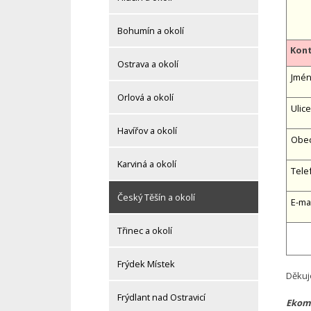
Bohumín a okolí
Kont
Ostrava a okolí
Jméno
Orlová a okolí
Ulice
Havířov a okolí
Obe
Karviná a okolí
Tele
Český Těšín a okolí
E-ma
Třinec a okolí
Frýdek Místek
Děkuj
Frýdlant nad Ostravicí
Ekom