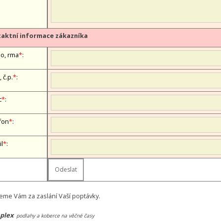
aktní informace zákazníka
, firma
*
:
, č.p.
*
:
c
*
:
fon
*
:
il
*
:
eme Vám za zaslání Vaší poptávky.
plex
podlahy a koberce na věčné časy