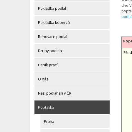
dne V
Pokládka podlah
poptá
podla
Pokládka koberců
Renovace podlah
Popt
Druhy podlah
Před
Ceník prací
O nás
Naši podlaháři v ČR
Poptávka
Praha