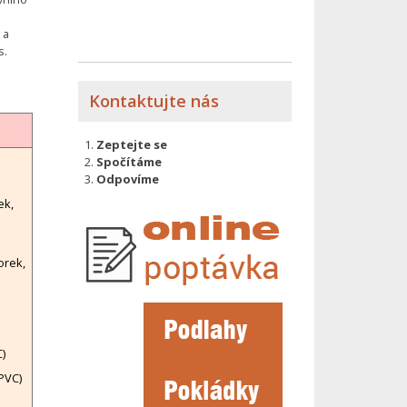
a
as.
Kontaktujte nás
Zeptejte se
Spočítáme
Odpovíme
ek,
orek,
)
PVC)