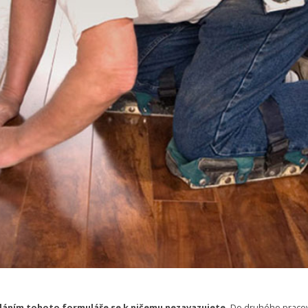
áním tohoto formuláře se k ničemu nezavazujete.
Do druhého praco