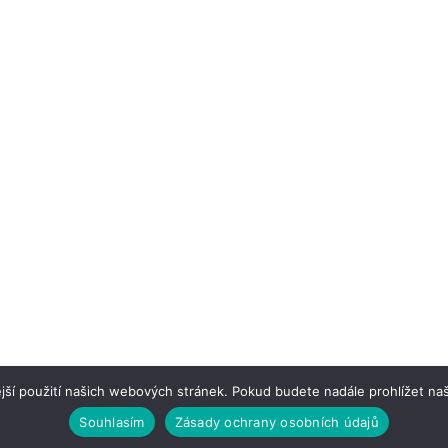
jší použití našich webových stránek. Pokud budete nadále prohlížet naš
Copyright © 2018 | Dope Theme
Souhlasím
Zásady ochrany osobních údajů