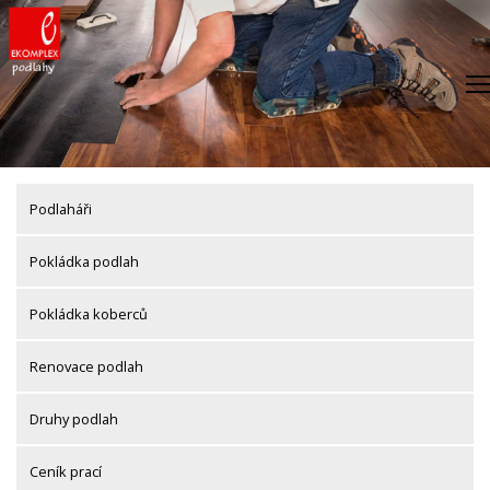
Skip
to
content
Podlaháři
Pokládka podlah
Pokládka koberců
Renovace podlah
Druhy podlah
Ceník prací