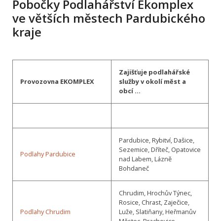
Pobočky Podlahářství Ekomplex
ve větších městech Pardubického
kraje
Zajišťuje podlahářské
Provozovna EKOMPLEX
služby v okolí měst a
obcí …
Pardubice, Rybitví, Dašice,
Sezemice, Dříteč, Opatovice
Podlahy Pardubice
nad Labem, Lázně
Bohdaneč
Chrudim, Hrochův Týnec,
Rosice, Chrast, Zaječice,
Podlahy Chrudim
Luže, Slatiňany, Heřmanův
Městec, Prachovice,