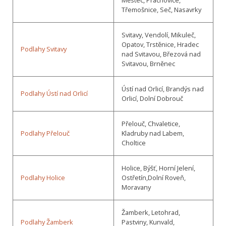
Třemošnice, Seč, Nasavrky
Svitavy, Vendolí, Mikuleč,
Opatov, Trstěnice, Hradec
Podlahy Svitavy
nad Svitavou, Březová nad
Svitavou, Brněnec
Ústí nad Orlicí, Brandýs nad
Podlahy Ústí nad Orlicí
Orlicí, Dolní Dobrouč
Přelouč, Chvaletice,
Podlahy Přelouč
Kladruby nad Labem,
Choltice
Holice, Býšť, Horní Jelení,
Podlahy Holice
Ostřetín,Dolní Roveň,
Moravany
Žamberk, Letohrad,
Podlahy Žamberk
Pastviny, Kunvald,