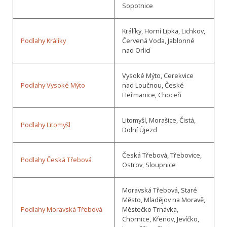
Sopotnice
Králíky, Horní Lipka, Lichkov,
Podlahy Králíky
Červená Voda, Jablonné
nad Orlicí
Vysoké Mýto, Cerekvice
Podlahy Vysoké Mýto
nad Loučnou, České
Heřmanice, Choceň
Litomyšl, Morašice, Čistá,
Podlahy Litomyšl
Dolní Újezd
Česká Třebová, Třebovice,
Podlahy Česká Třebová
Ostrov, Sloupnice
Moravská Třebová, Staré
Město, Mladějov na Moravě,
Podlahy Moravská Třebová
Městečko Trnávka,
Chornice, Křenov, Jevíčko,