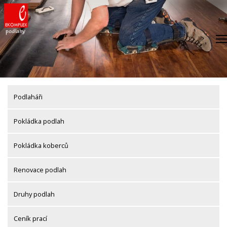
Skip
to
content
Podlaháři
Pokládka podlah
Pokládka koberců
Renovace podlah
Druhy podlah
Ceník prací