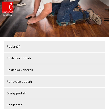
Skip
to
content
Podlaháři
Pokládka podlah
Pokládka koberců
Renovace podlah
Druhy podlah
Ceník prací