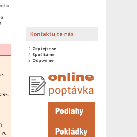
vního
a
as.
Kontaktujte nás
Zeptejte se
Spočítáme
Odpovíme
ek,
orek,
)
PVC)