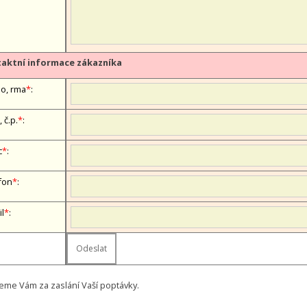
aktní informace zákazníka
, firma
*
:
, č.p.
*
:
c
*
:
fon
*
:
il
*
:
eme Vám za zaslání Vaší poptávky.