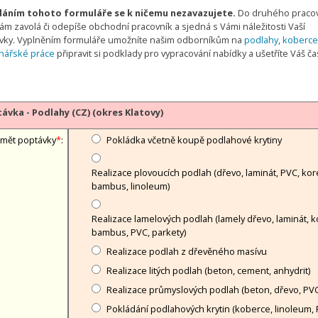
áním tohoto formuláře se k ničemu nezavazujete.
Do druhého praco
ám zavolá či odepíše obchodní pracovník a sjedná s Vámi náležitosti Vaší
vky. Vyplněním formuláře umožníte našim odborníkům na
podlahy
,
koberce
hářské práce
připravit si podklady pro vypracování nabídky a ušetříte Váš č
ávka - Podlahy (CZ) (okres Klatovy)
mět poptávky
*
:
Pokládka včetně koupě podlahové krytiny
Realizace plovoucích podlah (dřevo, laminát, PVC, kor
bambus, linoleum)
Realizace lamelových podlah (lamely dřevo, laminát, k
bambus, PVC, parkety)
Realizace podlah z dřevěného masívu
Realizace litých podlah (beton, cement, anhydrit)
Realizace průmyslových podlah (beton, dřevo, PVC
Pokládání podlahových krytin (koberce, linoleum, 