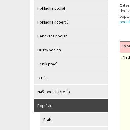
Odesl
Pokládka podlah
dne V
poptá
podla
Pokládka koberců
Renovace podlah
Popt
Druhy podlah
Před
Ceník prací
O nás
Naši podlaháři v ČR
Poptávka
Praha