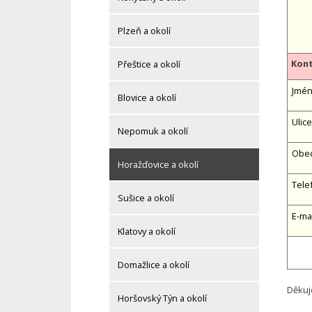
Plzeň a okolí
Kont
Přeštice a okolí
Jméno
Blovice a okolí
Ulice
Nepomuk a okolí
Obe
Horažďovice a okolí
Tele
Sušice a okolí
E-ma
Klatovy a okolí
Domažlice a okolí
Děkuj
Horšovský Týn a okolí