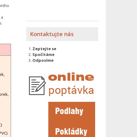
vního
a
as.
Kontaktujte nás
Zeptejte se
Spočítáme
Odpovíme
ek,
orek,
)
PVC)