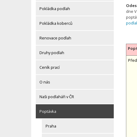
Odesl
Pokládka podlah
dne V
poptá
podla
Pokládka koberců
Renovace podlah
Popt
Druhy podlah
Před
Ceník prací
O nás
Naši podlaháři v ČR
Poptávka
Praha