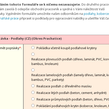
áním tohoto formuláře se k ničemu nezavazujete.
Do druhého praco
ám zavolá či odepíše obchodní pracovník a sjedná s Vámi náležitosti Vaší
vky. Vyplněním formuláře umožníte našim odborníkům na
podlahy
,
koberce
hářské práce
připravit si podklady pro vypracování nabídky a ušetříte Váš č
ávka - Podlahy (CZ) (Okres Prachatice)
mět poptávky
*
:
Pokládka včetně koupě podlahové krytiny
Realizace plovoucích podlah (dřevo, laminát, PVC, kor
bambus, linoleum)
Realizace lamelových podlah (lamely dřevo, laminát, k
bambus, PVC, parkety)
Realizace podlah z dřevěného masívu
Realizace litých podlah (beton, cement, anhydrit)
Realizace průmyslových podlah (beton, dřevo, PVC
Pokládání podlahových krytin (koberce, linoleum, 