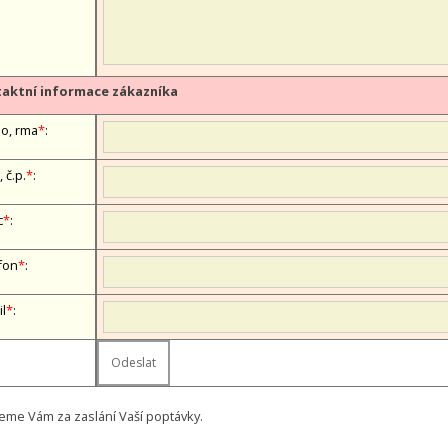
aktní informace zákazníka
, firma
*
:
, č.p.
*
:
c
*
:
fon
*
:
il
*
:
eme Vám za zaslání Vaší poptávky.