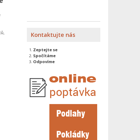
é
e
ců,
Kontaktujte nás
Zeptejte se
Spočítáme
Odpovíme