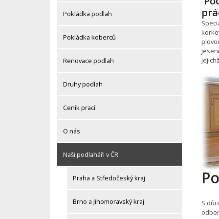
Pod
prá
Pokládka podlah
Speci
korko
Pokládka koberců
plovou
Jesen
jejic
Renovace podlah
Druhy podlah
Ceník prací
O nás
Naši podlaháři v ČR
Po
Praha a Středočeský kraj
Brno a Jihomoravský kraj
S důr
odbor