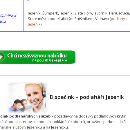
Jeseník, Šumperk, Jeseník, Zlaté Hory, Javorník, Hanušovice,
lahářství
Staré město pod Kralickým Sněžníkem, Vidnava (
podlahy
eník
Jeseník
)
Dispečink – podlaháři Jeseník
čink podlahářských služeb
– požadavky na dodávky podlahových krytin,
dání podlah, renovace podlah, pokládání koberců, broušení parket a další
hářské služby v Jeseníku a na Jesenicku.