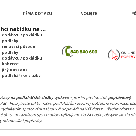
TÉMA DOTAZU
VOLEJTE
PI
ci nabídku na …
dodávku / pokládku
podlahy
renovaci původní
podlahy
dodávku / pokládku
koberce
jiný dotaz na
podlahářské služby
otazy na podlahářské služby
využívejte prosím přednostně
poptávkový
ulář
. Poskytnete takto našim podlahářům všechny potřebné informace, ušet
urychlíte tím zpracování nabídky či odpovědi na Váš dotaz . Všechny dotazy
né tímto dotazníkem systematicky vyřizujeme do 24 hodin, obvykle ale do pů
y od odeslání poptávky.