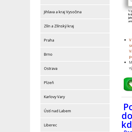
Jihlava a kraj Vysočina
Zlín a Zlínský kraj
V
Praha
s
V
Brno
p
M
v
Ostrava
Plzeň
Karlovy Vary
P
Ústí nad Labem
do
kd
Liberec