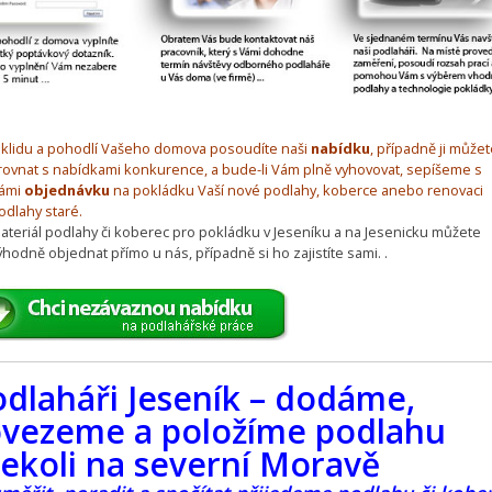
 klidu a pohodlí Vašeho domova posoudíte naši
nabídku
, případně ji můžet
rovnat s nabídkami konkurence, a bude-li Vám plně vyhovovat, sepíšeme s
ámi
objednávku
na pokládku Vaší nové podlahy, koberce anebo renovaci
odlahy staré.
ateriál podlahy či koberec pro pokládku v Jeseníku a na Jesenicku můžete
ýhodně objednat přímo u nás, případně si ho zajistíte sami. .
odlaháři Jeseník – dodáme,
vezeme a položíme podlahu
ekoli na severní Moravě