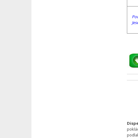
Pod
Jes
Dispe
poklá
podla