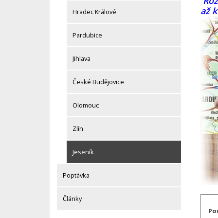
Rozm
až 
Hradec Králové
Pardubice
Jihlava
České Budějovice
Olomouc
Zlín
Jeseník
Poptávka
Články
Po