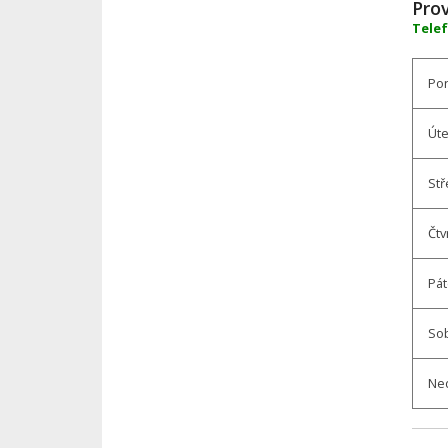
Pro
Tele
Pon
Úte
Stř
Čtv
Pá
So
Ne