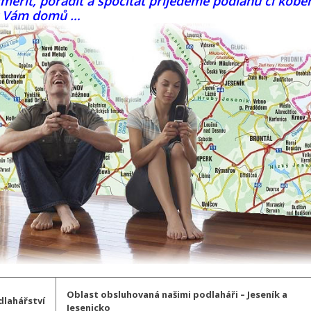
ěřit, poradit a spočítat přijedeme podlahu či kobe
k Vám domů …
Oblast obsluhovaná našimi podlaháři – Jeseník a
dlahářství
Jesenicko