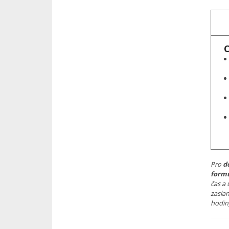
Ch
Pro
d
form
čas a 
zasla
hodin