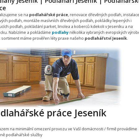
lahy Jeseník | Podlaháři Jeseník | Podlahářsk
ce
alizujeme se na
podlahářské práce
, renovace dřevěných podlah, instalac
vých podlah, montáže masívních dřevěných podlah, pokládky lepených i
cích podlah, pokládání parket, linolea a koberců kdekoli v Jeseníku a na
icku. Nabízíme a pokládáme
podlahy
několika vybraných evropských výrob
hž sortiment máme prověřen léty praxe našeho
podlahářství Jeseník
.
dlahářské práce Jeseník
azem na minimální omezení provozu ve Vaší domácnosti / firmě provádíme
ně podlahářské služby