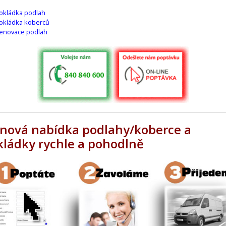
okládka podlah
okládka koberců
enovace podlah
nová nabídka podlahy/koberce a
kládky rychle a pohodlně