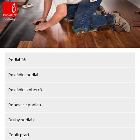
Skip
to
content
Podlaháři
Pokládka podlah
Pokládka koberců
Renovace podlah
Druhy podlah
Ceník prací