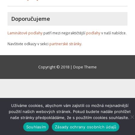
Doporučujeme
Laminátové podlahy
patří mezi nejpraktičtější
podlahy
v naší nabídce.
Navštivte odkazy v sekci
partnerské stránky
.
Copyright © 2018 | Dope Theme
Užíváme cookies, abychom vám zajistili co možná nejsnadnější
použití našich webových stránek. Pokud budete nadále prohlížet
naše stránky předpokládáme, že s použitím cookies souhlasíte.
Souhlasím
Zásady ochrany osobních údajů