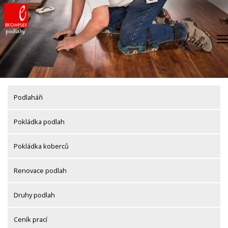
Skip
to
content
Podlaháři
Pokládka podlah
Pokládka koberců
Renovace podlah
Druhy podlah
Ceník prací