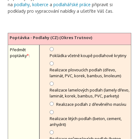
na
podlahy
,
koberce
a
podlahářské práce
připravit si
podklady pro vypracování nabídky a ušetříte Váš čas.
Poptávka - Podlahy (CZ) (Okres Trutnov)
Předmět
poptávky
*
:
Pokládka včetně koupě podlahové krytiny
Realizace plovoucích podlah (dřevo,
laminát, PVC, korek, bambus, linoleum)
Realizace lamelových podlah (lamely dřevo,
laminát, korek, bambus, PVC, parkety)
Realizace podlah z dřevěného masívu
Realizace litých podlah (beton, cement,
anhydrit)
Realizace průmyslových podlah (beton,