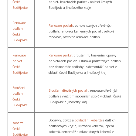
České
parket, kazetových parket v oblasti Českých
Budějovice
Budějovic a Jihočeského kraje
Renovace
Renovace podlah
, obnova starých dřevěných
podlah
podlah, renovace kamenných podlah, celkové
České
renovace, částečné renovace podlah
Budějovice
Renovace
Renovace parket
broušením, tmelením, opravy
parket
parketových podlah. Obnova parketových podlah
České
bez demontáže podlahy i s demontáží parket v
Budějovice
oblasti České Budějovice a Jihočeský kraj
Broušení
Broušení dřevěných podlah
, renovace dřevěných
podlah
podlah s využitím moderních strojů v oblasti České
České
Budějovice a Jihočeský kraj
Budějovice
Dodávky, dovoz a
pokládání koberců
a dalších
Koberce
podlahových krytin, lištování koberců, lepení
České
koberců, demontáž a odvoz starých koberců v
Budějovice