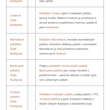
Budějovice
řadu výhod.
Pokládání linolea
, lepení linoleových podlah,
Linoleum
opravy linolea. Moderní linoleum je praktickou a
České
cenově atraktivní podlahovou krytinou, podobně
Budějovice
jako
marmoleum
.
Marmoleum
Pokládání Marmoleum
, renovace marmoleových
pokládka
podlah, komplexní dodávky podlah s marmoleem.
České
Marmoleum je čistě přírodním produktem
Budějovice
nahrazujícím
linoleum
.
Bambusové
Prodej a
pokládání bambusových podlah
.
podlahy
Bambusové podlahy
jsou novým trendem v
České
podlahovinách – výborná odolnost a tvrdost vyšší
Budějovice
než u dřevěných podlah.
Vinylové
Pokládání vinylových podlah
, prodej podlah z PVC.
podlahy
Vinylové podlahy
a jejich komplexní dodávky v
České
oblasti Českých Budějovic a Jihočeského kraje
Budějovice