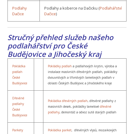
Podlahy
Podlahy a koberce na Dačicku (
Podlahářství
Dačice
Dačice
)
Stručný přehled služeb našeho
podlahářství pro České
Budějovice a Jihočeský kraj
Pokládka
Pokládky podlah
a podlahových krytin, výroba a
podlah
instalace masívních dřevěných podlah, pokládky
České
dvouvrstvých a třívrstvých lamelových podlah v
Budějovice
oblasti Českých Budějovic a Jihočeského kraje
Dřevěné
Pokládka dřevěných podlah
, dřevěné podlahy z
podlahy
masivních desek, pokládky lamelové
dřevěné
České
podlahy
, demontáž a odvoz sutě starých podlah
Budějovice
Parkety
Pokládka parket
, dřevěných vlysů, mozaikových