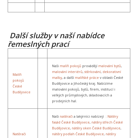
Další služby v naší nabídce
řemeslných prací
Naši
malíři pokojů
provádějí
malování bytů
,
malování interiérů
,
stěrkování
,
dekorativní
Malíři
malby
, a další
malířské práce
v oblasti České
pokojů
Budějovice a Jihočeský kraj. Nabízíme
České
malování pokojů, bytů, firem, institucí i
Budějovice
velkých průmyslových, skladovacích a
prodejních hal.
Naši
natěrači
a lakýrníci nabízejí :
Nátěry
fasád České Budějovice
,
nátěry střech České
Budějovice
,
nátěry oken České Budějovice
,
Natěrači
nátěry podlah České Budějovice
,
nátěry