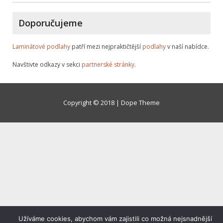
Doporučujeme
Laminátové podlahy
patří mezi nejpraktičtější
podlahy
v naší nabídce.
Navštivte odkazy v sekci
partnerské stránky
.
Copyright © 2018 | Dope Theme
Užíváme cookies, abychom vám zajistili co možná nejsnadnější