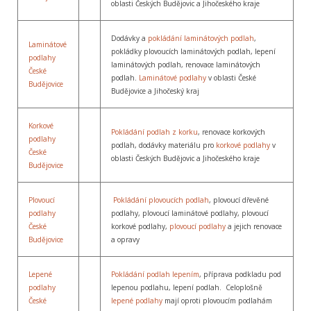
oblasti Českých Budějovic a Jihočeského kraje
Dodávky a
pokládání laminátových podlah
,
Laminátové
pokládky plovoucích laminátových podlah, lepení
podlahy
laminátových podlah, renovace laminátových
České
podlah.
Laminátové podlahy
v oblasti České
Budějovice
Budějovice a Jihočeský kraj
Korkové
Pokládání podlah z korku
, renovace korkových
podlahy
podlah, dodávky materiálu pro
korkové podlahy
v
České
oblasti Českých Budějovic a Jihočeského kraje
Budějovice
Plovoucí
Pokládání plovoucích podlah
, plovoucí dřevěné
podlahy
podlahy, plovoucí laminátové podlahy, plovoucí
České
korkové podlahy,
plovoucí podlahy
a jejich renovace
Budějovice
a opravy
Lepené
Pokládání podlah lepením
, příprava podkladu pod
podlahy
lepenou podlahu, lepení podlah. Celoplošně
České
lepené podlahy
mají oproti plovoucím podlahám