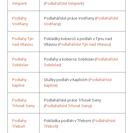
Vimperk
(
Podlahářství Vimperk
)
Podlahy
Podlahářské práce Vodňany (
Podlahářství
Vodňany
Vodňany
)
Podlahy Týn
Pokládky koberců a podlah v Týnu nad
nad Vltavou
Vltavou (
Podlahářství Týn nad Vltavou
)
Podlahy
Podlahy a koberce Soběslav (
Podlahářství
Soběslav
Soběslav
)
Podlahy
Služby podlah v Kaplicích (
Podlahářství
Kaplice
Kaplice
)
Podlahy
Podlahářské práce Trhové Sviny
Trhové Sviny
(
Podlahářství Trhové Sviny
)
Podlahy
Pokládka podlah v Třeboni (
Podlahářství
Třeboň
Třeboň
)