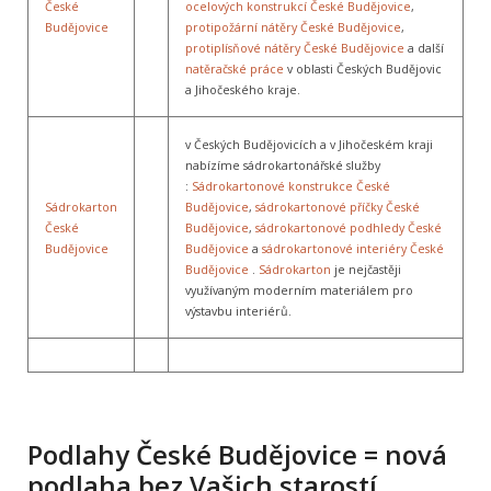
České
ocelových konstrukcí České Budějovice
,
Budějovice
protipožární nátěry České Budějovice
,
protiplísňové nátěry České Budějovice
a další
natěračské práce
v oblasti Českých Budějovic
a Jihočeského kraje.
v Českých Budějovicích a v Jihočeském kraji
nabízíme sádrokartonářské služby
:
Sádrokartonové konstrukce České
Sádrokarton
Budějovice
,
sádrokartonové příčky České
České
Budějovice
,
sádrokartonové podhledy České
Budějovice
Budějovice
a
sádrokartonové interiéry České
Budějovice
.
Sádrokarton
je nejčastěji
využívaným moderním materiálem pro
výstavbu interiérů.
Podlahy České Budějovice = nová
podlaha bez Vašich starostí