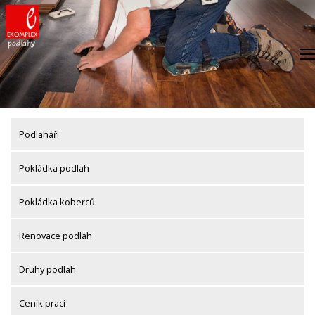
Skip
to
content
Podlaháři
Pokládka podlah
Pokládka koberců
Renovace podlah
Druhy podlah
Ceník prací