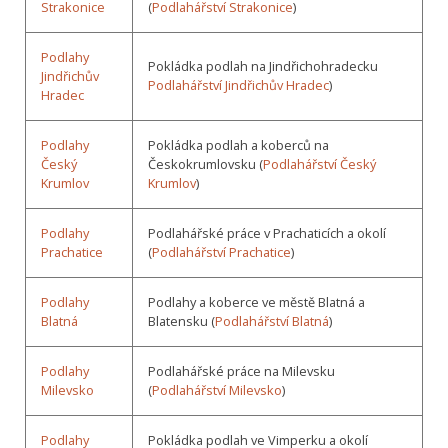
Strakonice
(
Podlahářství Strakonice
)
Podlahy
Pokládka podlah na Jindřichohradecku
Jindřichův
Podlahářství Jindřichův Hradec
)
Hradec
Podlahy
Pokládka podlah a koberců na
Český
Českokrumlovsku (
Podlahářství Český
Krumlov
Krumlov
)
Podlahy
Podlahářské práce v Prachaticích a okolí
Prachatice
(
Podlahářství Prachatice
)
Podlahy
Podlahy a koberce ve městě Blatná a
Blatná
Blatensku (
Podlahářství Blatná
)
Podlahy
Podlahářské práce na Milevsku
Milevsko
(
Podlahářství Milevsko
)
Podlahy
Pokládka podlah ve Vimperku a okolí