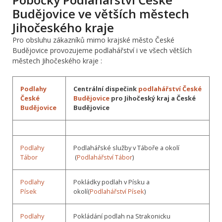
Budějovice ve větších městech
Jihočeského kraje
Pro obsluhu zákazníků mimo krajské město České
Budějovice provozujeme podlahářství i ve všech větších
městech Jihočeského kraje :
Podlahy
Centrální dispečink
podlahářství České
České
Budějovice
pro Jihočeský kraj a České
Budějovice
Budějovice
Podlahy
Podlahářské služby v Táboře a okolí
Tábor
(
Podlahářství Tábor
)
Podlahy
Pokládky podlah v Písku a
Písek
okolí(
Podlahářství Písek
)
Podlahy
Pokládání podlah na Strakonicku