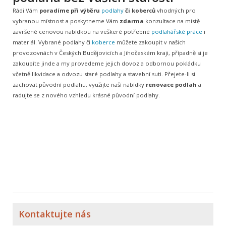
Rádi Vám
poradíme při výběru
podlahy
či koberců
vhodných pro
vybranou místnost a poskytneme Vám
zdarma
konzultace na místě
završené cenovou nabídkou na veškeré potřebné
podlahářské práce
i
materiál. Vybrané podlahy či
koberce
můžete zakoupit v našich
provozovnách v Českých Budějovicích a Jihočeském kraji, případně si je
zakoupíte jinde a my provedeme jejich dovoz a odbornou pokládku
včetně likvidace a odvozu staré podlahy a stavební suti. Přejete-li si
zachovat původní podlahu, využijte naší nabídky
renovace podlah
a
radujte se z nového vzhledu krásné původní podlahy.
Kontaktujte nás