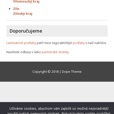
Olomoucký kraj
Zlín
Zlínský kraj
Doporučujeme
Laminátové podlahy
patří mezi nejpraktičtější
podlahy
v naší nabídce.
Navštivte odkazy v sekci
partnerské stránky
.
Copyright © 2018 | Dope Theme
Užíváme cookies, abychom vám zajistili co možná nejsnadnější
použití našich webových stránek. Pokud budete nadále prohlížet