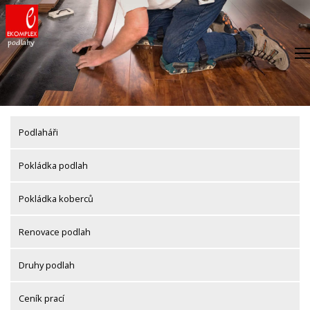
Skip
to
content
Podlaháři
Pokládka podlah
Pokládka koberců
Renovace podlah
Druhy podlah
Ceník prací