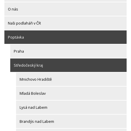
O nás
Naši podlaháři v ČR
Poptávka
Praha
Středočeský kraj
Mnichovo Hradiště
Mladá Boleslav
Lysá nad Labem
Brandýs nad Labem