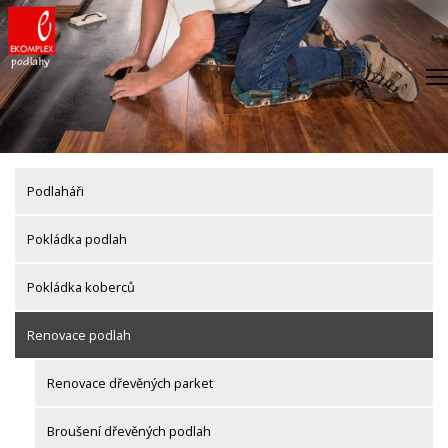
Skip
to
content
Podlaháři
Pokládka podlah
Pokládka koberců
Renovace podlah
Renovace dřevěných parket
Broušení dřevěných podlah