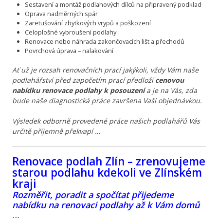
Sestavení a montáž podlahových dílců na připravený podklad
Oprava nadměrných spár
Zaretušování zbytkových vrypů a poškození
Celoplošné vybroušení podlahy
Renovace nebo náhrada zakončovacích lišt a přechodů
Povrchová úprava – nalakování
Ať už je rozsah renovačních prací jakýkoli, vždy Vám naše
podlahářství před započetím prací předloží
cenovou
nabídku renovace podlahy k posouzení
a je na Vás, zda
bude naše diagnostická práce završena Vaší objednávkou.
Výsledek odborně provedené práce našich podlahářů Vás
určitě příjemně překvapí …
Renovace podlah Zlín – zrenovujeme
starou podlahu kdekoli ve Zlínském
kraji
Rozměřit, poradit a spočítat přijedeme
nabídku na renovaci podlahy až k Vám domů
…