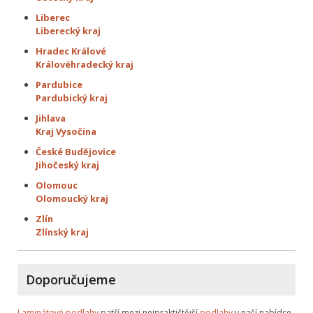
Liberec
Liberecký kraj
Hradec Králové
Královéhradecký kraj
Pardubice
Pardubický kraj
Jihlava
Kraj Vysočina
České Budějovice
Jihočeský kraj
Olomouc
Olomoucký kraj
Zlín
Zlínský kraj
Doporučujeme
Laminátové podlahy
patří mezi nejpraktičtější
podlahy
v naší nabídce.