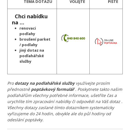
TÉMA DOTAZU
VOLEJTE
PIŠTE
Chci nabídku
na …
renovaci
podlahy
broušení parket
/ podlahy
jiný dotaz na
podlahářské
služby
Pro
dotazy na podlahářské služby
využívejte prosím
přednostně
poptávkový formulář
. Poskytnete takto našim
podlahářům všechny potřebné informace, ušetříte čas a
urychlíte tím zpracování nabídky či odpovědi na Váš dotaz .
Všechny dotazy zaslané tímto dotazníkem systematicky
vyřizujeme do 24 hodin, obvykle ale do půl hodiny od
odeslání poptávky.