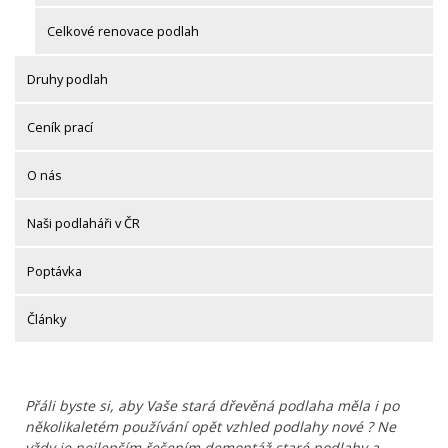
Celkové renovace podlah
Druhy podlah
Ceník prací
O nás
Naši podlaháři v ČR
Poptávka
Články
Přáli byste si, aby Vaše stará dřevěná podlaha měla i po
několikaletém používání opět vzhled podlahy nové ? Ne
vždy je nejlepším řešením demontáž staré podlahy a