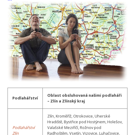
Oblast obsluhovaná našimi podlaháři
Podlahářství
– Zlín a Zlínský kraj
Zlín, Kroměříž, Otrokovice, Uherské
Hradiště, Bystřice pod Hostýnem, Holešov,
Podlahářství
Valašské Meziříčí, Rožnov pod
Zlín
Radhoštěm, Vsetín, Vizovice, Luhačovice,