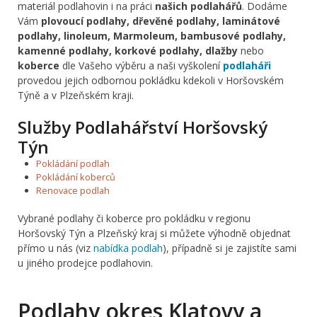
materiál podlahovin i na práci
našich podlahářů
. Dodáme
Vám
plovoucí podlahy, dřevěné podlahy, laminátové
podlahy, linoleum, Marmoleum, bambusové podlahy,
kamenné podlahy, korkové podlahy, dlažby
nebo
koberce
dle Vašeho výběru a naši vyškolení
podlaháři
provedou jejich odbornou pokládku kdekoli v Horšovském
Týně a v Plzeňském kraji.
Služby Podlahářství Horšovský
Týn
Pokládání podlah
Pokládání koberců
Renovace podlah
Vybrané podlahy či koberce pro pokládku v regionu
Horšovský Týn a Plzeňský kraj si můžete výhodně objednat
přímo u nás (viz
nabídka podlah
), případně si je zajistíte sami
u jiného prodejce podlahovin.
Podlahy okres Klatovy a