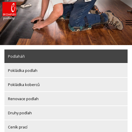
Skip
to
content
Podlaháři
Pokládka podlah
Pokládka koberců
Renovace podlah
Druhy podlah
Ceník prací