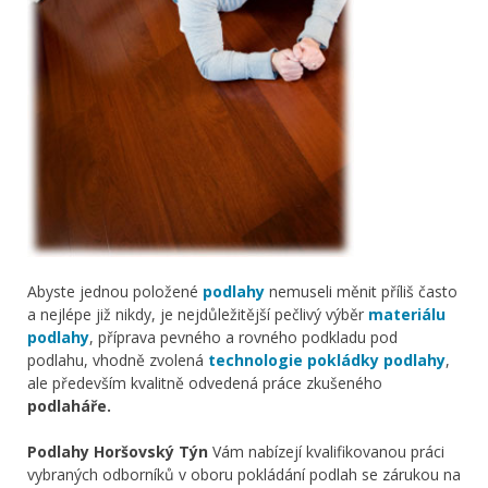
Abyste jednou položené
podlahy
nemuseli měnit příliš často
a nejlépe již nikdy, je nejdůležitější pečlivý výběr
materiálu
podlahy
, příprava pevného a rovného podkladu pod
podlahu, vhodně zvolená
technologie pokládky podlahy
,
ale především kvalitně odvedená práce zkušeného
podlaháře.
Podlahy Horšovský Týn
Vám nabízejí kvalifikovanou práci
vybraných odborníků v oboru pokládání podlah se zárukou na