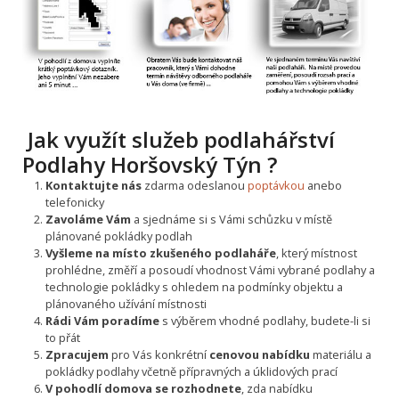
Jak využít služeb podlahářství
Podlahy Horšovský Týn ?
Kontaktujte nás
zdarma odeslanou
poptávkou
anebo
telefonicky
Zavoláme Vám
a sjednáme si s Vámi schůzku v místě
plánované pokládky podlah
Vyšleme na místo zkušeného podlaháře
, který místnost
prohlédne, změří a posoudí vhodnost Vámi vybrané podlahy a
technologie pokládky s ohledem na podmínky objektu a
plánovaného užívání místnosti
Rádi Vám poradíme
s výběrem vhodné podlahy, budete-li si
to přát
Zpracujem
pro Vás konkrétní
cenovou nabídku
materiálu a
pokládky podlahy včetně přípravných a úklidových prací
V pohodlí domova se rozhodnete
, zda nabídku