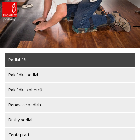
Skip
to
content
Podlaháři
Pokládka podlah
Pokládka koberců
Renovace podlah
Druhy podlah
Ceník prací