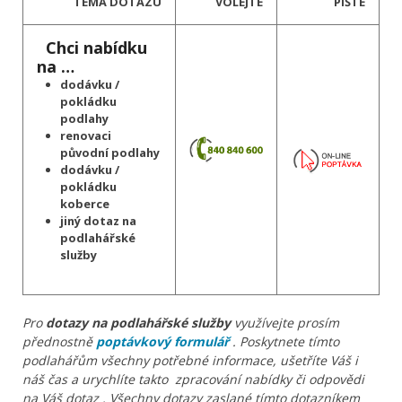
TÉMA DOTAZU
VOLEJTE
PIŠTE
Chci nabídku
na …
dodávku /
pokládku
podlahy
renovaci
původní podlahy
dodávku /
pokládku
koberce
jiný dotaz na
podlahářské
služby
Pro
dotazy na podlahářské služby
využívejte prosím
přednostně
poptávkový formulář
. Poskytnete tímto
podlahářům všechny potřebné informace, ušetříte Váš i
náš čas a urychlíte takto zpracování nabídky či odpovědi
na Váš dotaz . Všechny dotazy zaslané tímto dotazníkem