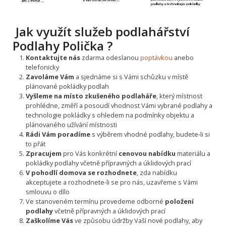
Jak využít služeb podlahářství
Podlahy Polička ?
Kontaktujte nás
zdarma odeslanou
poptávkou
anebo
telefonicky
Zavoláme Vám
a sjednáme si s Vámi schůzku v místě
plánované pokládky podlah
Vyšleme na místo zkušeného podlaháře
, který místnost
prohlédne, změří a posoudí vhodnost Vámi vybrané podlahy a
technologie pokládky s ohledem na podmínky objektu a
plánovaného užívání místnosti
Rádi Vám poradíme
s výběrem vhodné podlahy, budete-li si
to přát
Zpracujem
pro Vás konkrétní
cenovou nabídku
materiálu a
pokládky podlahy včetně přípravných a úklidových prací
V pohodlí domova se rozhodnete
, zda nabídku
akceptujete a rozhodnete-li se pro nás, uzavřeme s Vámi
smlouvu o dílo
Ve stanoveném termínu provedeme odborné
položení
podlahy
včetně přípravných a úklidových prací
Zaškolíme Vás
ve způsobu údržby Vaší nové podlahy, aby