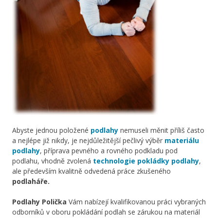
Abyste jednou položené
podlahy
nemuseli měnit příliš často
a nejlépe již nikdy, je nejdůležitější pečlivý výběr
materiálu
podlahy
, příprava pevného a rovného podkladu pod
podlahu, vhodně zvolená
technologie pokládky podlahy
,
ale především kvalitně odvedená práce zkušeného
podlaháře.
Podlahy Polička
Vám nabízejí kvalifikovanou práci vybraných
odborníků v oboru pokládání podlah se zárukou na materiál