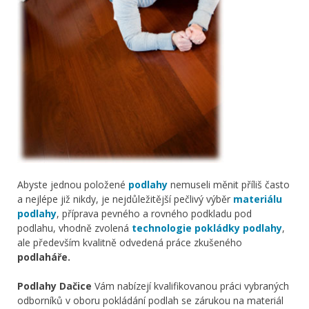
Abyste jednou položené
podlahy
nemuseli měnit příliš často
a nejlépe již nikdy, je nejdůležitější pečlivý výběr
materiálu
podlahy
, příprava pevného a rovného podkladu pod
podlahu, vhodně zvolená
technologie pokládky podlahy
,
ale především kvalitně odvedená práce zkušeného
podlaháře.
Podlahy Dačice
Vám nabízejí kvalifikovanou práci vybraných
odborníků v oboru pokládání podlah se zárukou na materiál