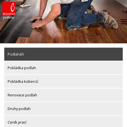
Skip
to
content
Podlaháři
Pokládka podlah
Pokládka koberců
Renovace podlah
Druhy podlah
Ceník prací