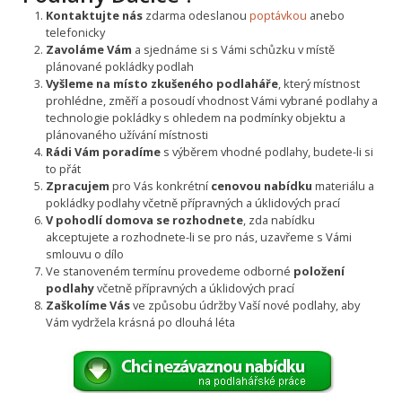
Kontaktujte nás
zdarma odeslanou
poptávkou
anebo
telefonicky
Zavoláme Vám
a sjednáme si s Vámi schůzku v místě
plánované pokládky podlah
Vyšleme na místo zkušeného podlaháře
, který místnost
prohlédne, změří a posoudí vhodnost Vámi vybrané podlahy a
technologie pokládky s ohledem na podmínky objektu a
plánovaného užívání místnosti
Rádi Vám poradíme
s výběrem vhodné podlahy, budete-li si
to přát
Zpracujem
pro Vás konkrétní
cenovou nabídku
materiálu a
pokládky podlahy včetně přípravných a úklidových prací
V pohodlí domova se rozhodnete
, zda nabídku
akceptujete a rozhodnete-li se pro nás, uzavřeme s Vámi
smlouvu o dílo
Ve stanoveném termínu provedeme odborné
položení
podlahy
včetně přípravných a úklidových prací
Zaškolíme Vás
ve způsobu údržby Vaší nové podlahy, aby
Vám vydržela krásná po dlouhá léta