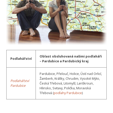
Oblast obsluhovaná našimi podlaháři
Podlahářství
– Pardubice a Pardubický kraj
Pardubice, Přelouč, Holice, Ústí nad Orlicí,
Žamberk, Králíky, Chrudim, Vysoké Mýto,
Podlahářství
Česká Třebová, Litomyšl, Lanškroun,
Pardubice
Hlinsko, Svitavy, Polička, Moravská
Třebová (
podlahy Pardubice
)