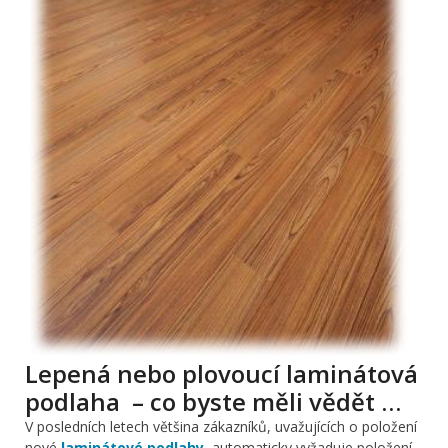
Lepená nebo plovoucí laminátová
podlaha – co byste měli vědět …
V posledních letech většina zákazníků, uvažujících o položení
nové
laminátové podlahy
, automaticky vyžaduje položení