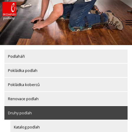
Skip
to
content
Podlaháři
Pokládka podlah
Pokládka koberců
Renovace podlah
Druhy podlah
Katalog podlah