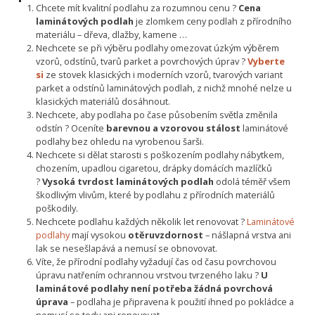
Chcete mít kvalitní podlahu za rozumnou cenu ?
Cena
laminátových podlah
je zlomkem ceny podlah z přírodního
materiálu – dřeva, dlažby, kamene …
Nechcete se při výběru podlahy omezovat úzkým výběrem
vzorů, odstínů, tvarů parket a povrchových úprav ?
Vyberte
si
ze stovek klasických i moderních vzorů, tvarových variant
parket a odstínů laminátových podlah, z nichž mnohé nelze u
klasických materiálů dosáhnout.
Nechcete, aby podlaha po čase působením světla změnila
odstín ? Oceníte
barevnou a vzorovou stálost
laminátové
podlahy bez ohledu na vyrobenou šarši.
Nechcete si dělat starosti s poškozením podlahy nábytkem,
chozením, upadlou cigaretou, drápky domácích mazlíčků
?
Vysoká tvrdost laminátových podlah
odolá téměř všem
škodlivým vlivům, které by podlahu z přírodních materiálů
poškodily.
Nechcete podlahu každých několik let renovovat ?
Laminátové
podlahy
mají vysokou
otěruvzdornost
– nášlapná vrstva ani
lak se nesešlapává a nemusí se obnovovat.
Víte, že přírodní podlahy vyžadují čas od času povrchovou
úpravu natřením ochrannou vrstvou tvrzeného laku ?
U
laminátové podlahy není potřeba žádná povrchová
úprava
– podlaha je připravena k použití ihned po pokládce a