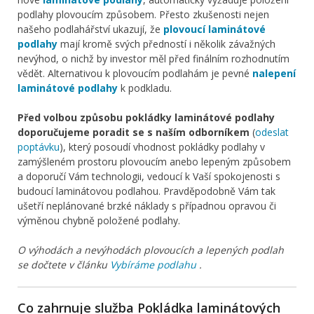
podlahy plovoucím způsobem. Přesto zkušenosti nejen
našeho podlahářství ukazují, že
plovoucí laminátové
podlahy
mají kromě svých předností i několik závažných
nevýhod, o nichž by investor měl před finálním rozhodnutím
vědět. Alternativou k plovoucím podlahám je pevné
nalepení
laminátové podlahy
k podkladu.
Před volbou způsobu pokládky laminátové podlahy
doporučujeme poradit se s naším odborníkem
(
odeslat
poptávku
), který posoudí vhodnost pokládky podlahy v
zamýšleném prostoru plovoucím anebo lepeným způsobem
a doporučí Vám technologii, vedoucí k Vaší spokojenosti s
budoucí laminátovou podlahou. Pravděpodobně Vám tak
ušetří neplánované brzké náklady s případnou opravou či
výměnou chybně položené podlahy.
O výhodách a nevýhodách plovoucích a lepených podlah
se dočtete v článku
Vybíráme podlahu
.
Co zahrnuje služba Pokládka laminátových