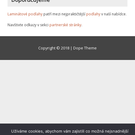
Laminátové podlahy
patří mezi nejpraktičtější
podlahy
v naší nabídce.
Navštivte odkazy v sekci
partnerské stránky
.
Copyright © 2018 | Dope Theme
Užíváme cookies, abychom vám zajistili co možná nejsnadnější