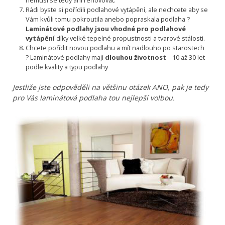
nemusí se tedy ani renovovat.
Rádi byste si pořídili podlahové vytápění, ale nechcete aby se
Vám kvůli tomu pokroutila anebo popraskala podlaha ?
Laminátové podlahy jsou vhodné pro
podlahové
vytápění
díky velké tepelné propustnosti a tvarové stálosti.
Chcete pořídit novou podlahu a mít nadlouho po starostech
? Laminátové podlahy mají
dlouhou životnost
– 10 až 30 let
podle kvality a typu podlahy
Jestliže jste odpověděli na většinu otázek ANO, pak je tedy
pro Vás laminátová podlaha tou nejlepší volbou.