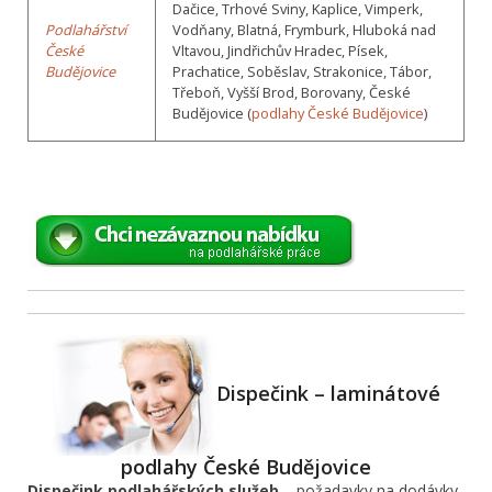
Dačice, Trhové Sviny, Kaplice, Vimperk,
Podlahářství
Vodňany, Blatná, Frymburk, Hluboká nad
České
Vltavou, Jindřichův Hradec, Písek,
Budějovice
Prachatice, Soběslav, Strakonice, Tábor,
Třeboň, Vyšší Brod, Borovany, České
Budějovice (
podlahy České Budějovice
)
Dispečink – laminátové
podlahy České Budějovice
Dispečink podlahářských služeb
– požadavky na dodávky