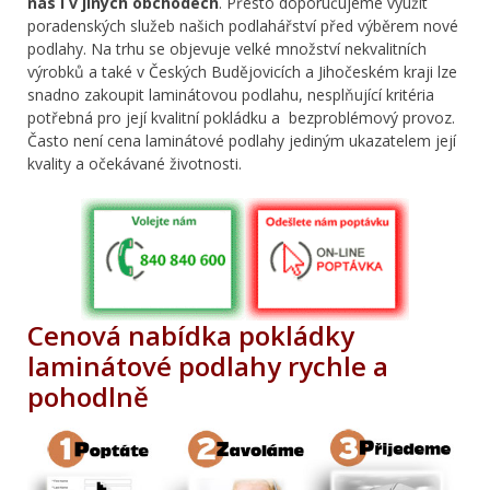
nás i v jiných obchodech
. Přesto doporučujeme využít
poradenských služeb našich podlahářství před výběrem nové
podlahy. Na trhu se objevuje velké množství nekvalitních
výrobků a také v Českých Budějovicích a Jihočeském kraji lze
snadno zakoupit laminátovou podlahu, nesplňující kritéria
potřebná pro její kvalitní pokládku a bezproblémový provoz.
Často není cena laminátové podlahy jediným ukazatelem její
kvality a očekávané životnosti.
Cenová nabídka pokládky
laminátové podlahy rychle a
pohodlně