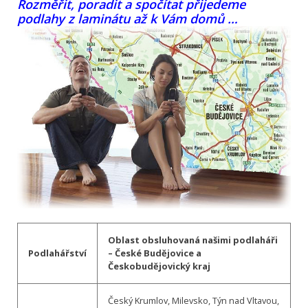
Rozměřit, poradit a spočítat přijedeme
podlahy z laminátu až k Vám domů …
Oblast obsluhovaná našimi podlaháři
Podlahářství
– České Budějovice a
Českobudějovický kraj
Český Krumlov, Milevsko, Týn nad Vltavou,