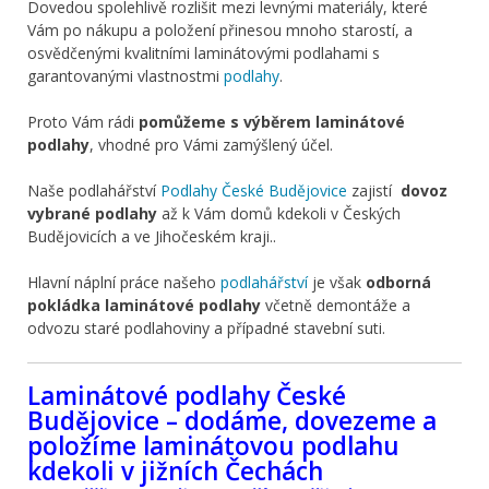
Dovedou spolehlivě rozlišit mezi levnými materiály, které
Vám po nákupu a položení přinesou mnoho starostí, a
osvědčenými kvalitními laminátovými podlahami s
garantovanými vlastnostmi
podlahy
.
Proto Vám rádi
pomůžeme s výběrem laminátové
podlahy
, vhodné pro Vámi zamýšlený účel.
Naše podlahářství
Podlahy České Budějovice
zajistí
dovoz
vybrané podlahy
až k Vám domů kdekoli v Českých
Budějovicích a ve Jihočeském kraji..
Hlavní náplní práce našeho
podlahářství
je však
odborná
pokládka laminátové podlahy
včetně demontáže a
odvozu staré podlahoviny a případné stavební suti.
Laminátové podlahy České
Budějovice – dodáme, dovezeme a
položíme laminátovou podlahu
kdekoli v jižních Čechách