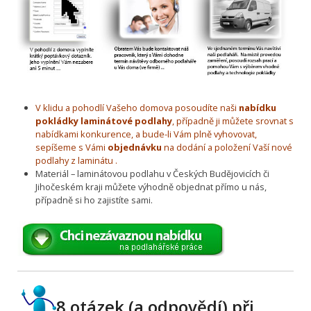
V klidu a pohodlí Vašeho domova posoudíte naši
nabídku
pokládky laminátové podlahy
, případně ji můžete srovnat s
nabídkami konkurence, a bude-li Vám plně vyhovovat,
sepíšeme s Vámi
objednávku
na dodání a položení Vaší nové
podlahy z laminátu .
Materiál – laminátovou podlahu v Českých Budějovicích či
Jihočeském kraji můžete výhodně objednat přímo u nás,
případně si ho zajistíte sami.
8 otázek (a odpovědí) při