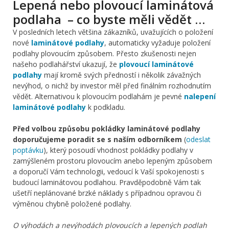
Lepená nebo plovoucí laminátová
podlaha – co byste měli vědět …
V posledních letech většina zákazníků, uvažujících o položení
nové
laminátové podlahy
, automaticky vyžaduje položení
podlahy plovoucím způsobem. Přesto zkušenosti nejen
našeho podlahářství ukazují, že
plovoucí laminátové
podlahy
mají kromě svých předností i několik závažných
nevýhod, o nichž by investor měl před finálním rozhodnutím
vědět. Alternativou k plovoucím podlahám je pevné
nalepení
laminátové podlahy
k podkladu.
Před volbou způsobu pokládky laminátové podlahy
doporučujeme poradit se s naším odborníkem
(
odeslat
poptávku
), který posoudí vhodnost pokládky podlahy v
zamýšleném prostoru plovoucím anebo lepeným způsobem
a doporučí Vám technologii, vedoucí k Vaší spokojenosti s
budoucí laminátovou podlahou. Pravděpodobně Vám tak
ušetří neplánované brzké náklady s případnou opravou či
výměnou chybně položené podlahy.
O výhodách a nevýhodách plovoucích a lepených podlah