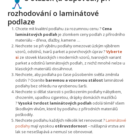
rozhodování o laminátové
podlaze
Chcete mít kvalitní podlahu za rozumnou cenu ?
Cena
laminátových podlah
je zlomkem ceny podlah z přírodního
materiálu – dřeva, dlažby, kamene …
Nechcete se při výběru podlahy omezovat úzkým výběrem
vzorů, odstínů, tvarů parket a povrchových úprav ?
Vyberte
si
ze stovek klasických i moderních vzorů, tvarových variant
parket a odstínů laminátových podlah, z nichž mnohé nelze u
klasických materiálů dosáhnout.
Nechcete, aby podlaha po čase působením světla změnila
odstín ? Oceníte
barevnou a vzorovou stálost
laminátové
podlahy bez ohledu na vyrobenou šarši.
Nechcete si dělat starosti s poškozením podlahy nábytkem,
chozením, upadlou cigaretou, drápky domácích mazlíčků
?
Vysoká tvrdost laminátových podlah
odolá téměř všem
škodlivým vlivům, které by podlahu z přírodních materiálů
poškodily.
Nechcete podlahu každých několik let renovovat ?
Laminátové
podlahy
mají vysokou
otěruvzdornost
– nášlapná vrstva ani
lak se nesešlapává a nemusí se obnovovat.