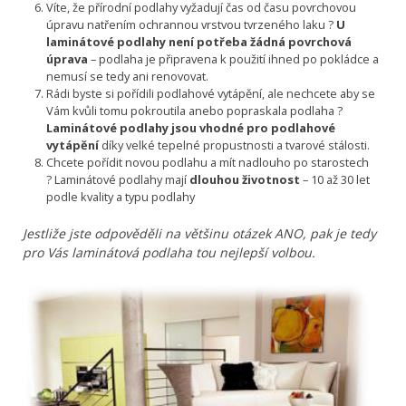
Víte, že přírodní podlahy vyžadují čas od času povrchovou
úpravu natřením ochrannou vrstvou tvrzeného laku ?
U
laminátové podlahy není potřeba žádná povrchová
úprava
– podlaha je připravena k použití ihned po pokládce a
nemusí se tedy ani renovovat.
Rádi byste si pořídili podlahové vytápění, ale nechcete aby se
Vám kvůli tomu pokroutila anebo popraskala podlaha ?
Laminátové podlahy jsou vhodné pro
podlahové
vytápění
díky velké tepelné propustnosti a tvarové stálosti.
Chcete pořídit novou podlahu a mít nadlouho po starostech
? Laminátové podlahy mají
dlouhou životnost
– 10 až 30 let
podle kvality a typu podlahy
Jestliže jste odpověděli na většinu otázek ANO, pak je tedy
pro Vás laminátová podlaha tou nejlepší volbou.