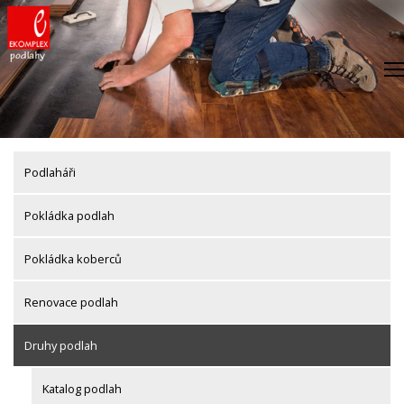
Skip
to
content
Podlaháři
Pokládka podlah
Pokládka koberců
Renovace podlah
Druhy podlah
Katalog podlah