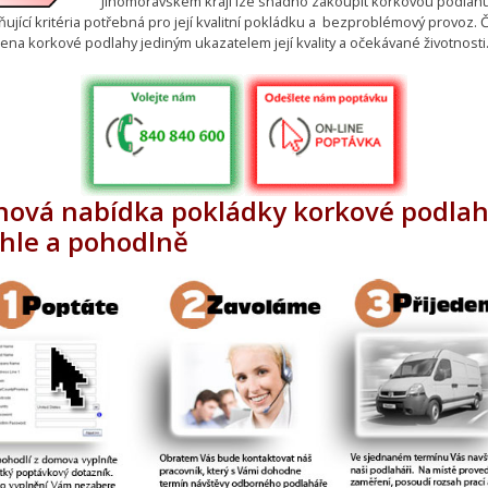
Jihomoravském kraji lze snadno zakoupit korkovou podlahu
ující kritéria potřebná pro její kvalitní pokládku a bezproblémový provoz. 
ena korkové podlahy jediným ukazatelem její kvality a očekávané životnosti
nová nabídka pokládky korkové podla
chle a pohodlně