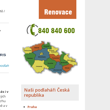
tě /
y
podlah
Naši podlaháři Česká
s i v
republika
kých
trhu
ě a v
Praha