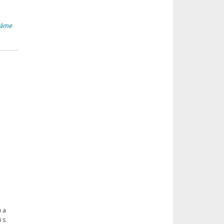
ráme
 a
 s