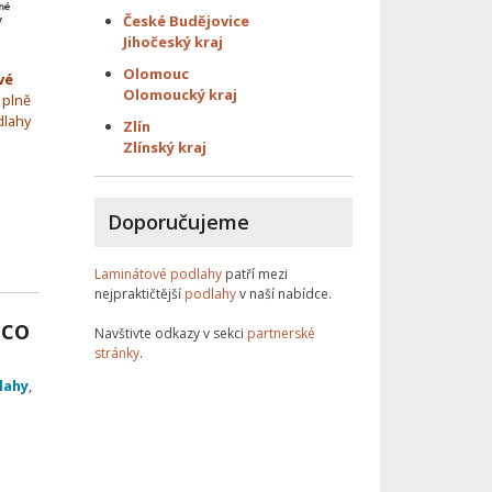
České Budějovice
Jihočeský kraj
Olomouc
vé
Olomoucký kraj
 plně
dlahy
Zlín
Zlínský kraj
Doporučujeme
Laminátové podlahy
patří mezi
nejpraktičtější
podlahy
v naší nabídce.
 co
Navštivte odkazy v sekci
partnerské
stránky
.
lahy
,