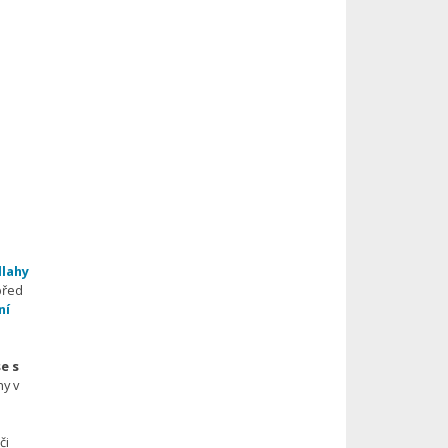
dlahy
před
ní
e s
hy v
či