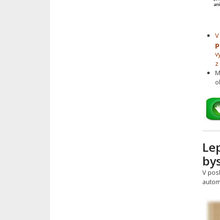
V
p
v
z
M
o
Le
by
V pos
autom