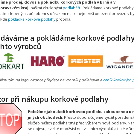
íme prodej, dovoz a pokládku korkových podlah v Brně a v
oravském kraji
našimi zkušenými
podlaháři
. Pokládáme korkové podlahy
ucím i lepeným způsobem s důrazem na co nejmenší omezení provozu v by
, kde
pokládka korkové podlahy
probíhá.
odáváme a pokládáme korkové podlah
chto výrobců
liknutím na logo výrobce přejdete na vzorník podlahovin a
ceník korkových 
zor při nákupu korkové podlahy
Položíme jakoukoli korkovou podlahu zakoupenou u ná
jiných obchodech
. Přesto doporučujeme využít poradens
služeb našich podlahářství před výběrem nové podlahy. Na 
se objevuje velké množství nekvalitních výrobků a také v Brn