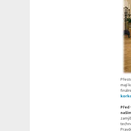
Přest
mají 
finál
kork
Před 
naší
zamýš
techn
Pravd