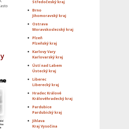
,
Středočeský kraj
Často
Brno
.
Jihomoravský kraj
Ostrava
Moravskoslezský kraj
Plzeň
Plzeňský kraj
Karlovy Vary
hy
Karlovarský kraj
Ústí nad Labem
Ústecký kraj
Liberec
Liberecký kraj
Hradec Králové
Královéhradecký kraj
Pardubice
Pardubický kraj
Jihlava
Kraj Vysočina