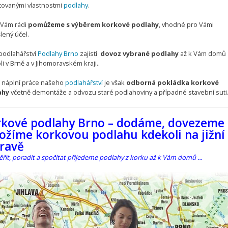
tovanými vlastnostmi
podlahy
.
 Vám rádi
pomůžeme s výběrem korkové podlahy
, vhodné pro Vámi
lený účel.
podlahářství
Podlahy Brno
zajistí
dovoz vybrané podlahy
až k Vám domů
i v Brně a v Jihomoravském kraji..
í náplní práce našeho
podlahářství
je však
odborná pokládka korkové
ahy
včetně demontáže a odvozu staré podlahoviny a případné stavební suti
rkové podlahy Brno – dodáme, dovezeme 
ožíme korkovou podlahu kdekoli na jižní
ravě
řit, poradit a spočítat přijedeme podlahy z korku až k Vám domů …