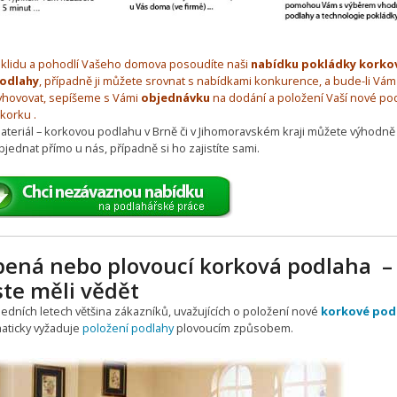
 klidu a pohodlí Vašeho domova posoudíte naši
nabídku pokládky korko
odlahy
, případně ji můžete srovnat s nabídkami konkurence, a bude-li Vám
yhovovat, sepíšeme s Vámi
objednávku
na dodání a položení Vaší nové po
 korku .
ateriál – korkovou podlahu v Brně či v Jihomoravském kraji můžete výhodně
bjednat přímo u nás, případně si ho zajistíte sami.
pená nebo plovoucí korková podlaha –
ste měli vědět
ledních letech většina zákazníků, uvažujících o položení nové
korkové pod
aticky vyžaduje
položení podlahy
plovoucím způsobem.