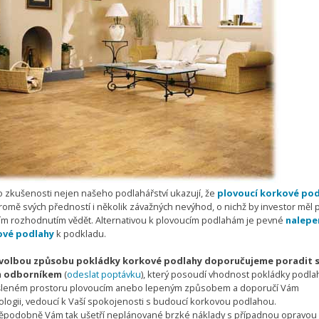
o zkušenosti nejen našeho podlahářství ukazují, že
plovoucí korkové po
kromě svých předností i několik závažných nevýhod, o nichž by investor měl 
ním rozhodnutím vědět. Alternativou k plovoucím podlahám je pevné
nalepe
ové podlahy
k podkladu.
volbou způsobu pokládky korkové podlahy doporučujeme poradit s
m odborníkem
(
odeslat poptávku
), který posoudí vhodnost pokládky podla
leném prostoru plovoucím anebo lepeným způsobem a doporučí Vám
ologii, vedoucí k Vaší spokojenosti s budoucí korkovou podlahou.
ěpodobně Vám tak ušetří neplánované brzké náklady s případnou opravou 