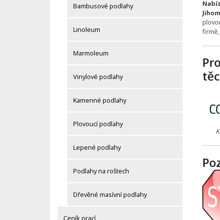
Nabíz
Bambusové podlahy
Jihom
plovo
Linoleum
firmě
Marmoleum
Pr
tě
Vinylové podlahy
Kamenné podlahy
Plovoucí podlahy
K
Lepené podlahy
Po
Podlahy na roštech
Dřevěné masívní podlahy
Ceník prací