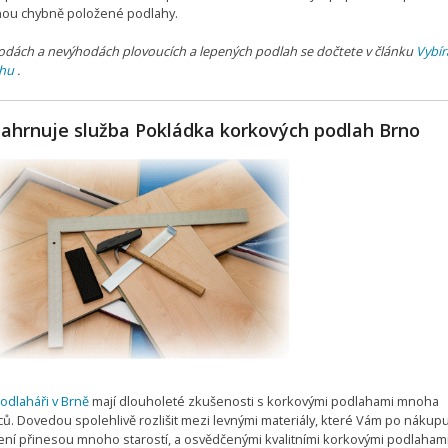
ou chybně položené podlahy.
odách a nevýhodách plovoucích a lepených podlah se dočtete v článku
Vybí
hu
.
zahrnuje služba Pokládka korkových podlah Brno
odlaháři v Brně
mají dlouholeté zkušenosti s korkovými podlahami mnoha
ců. Dovedou spolehlivě rozlišit mezi levnými materiály, které Vám po nákupu
ení přinesou mnoho starostí, a osvědčenými kvalitními korkovými podlahami