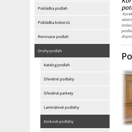
Kor
pot
Pokládka podlah
Korek 
vlastn
Pokládka koberců
izolac
podla
doporu
Renovace podlah
Druhy podlah
Po
Katalog podlah
Dřevěné podlahy
Dřevěné parkety
Laminátové podlahy
Korkové podlahy