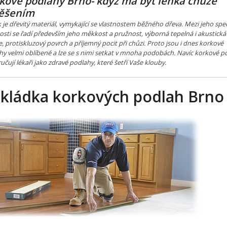
kové podlahy Brno- když má být lehká chůze
ěšením
je dřevitý materiál, vymykající se vlastnostem běžného dřeva. Mezi jeho spec
osti se řadí především jeho měkkost a pružnost, výborná tepelná i akustická
e, protiskluzový povrch a příjemný pocit při chůzi. Proto jsou i dnes korkové
hy velmi oblíbené a lze se s nimi setkat v mnoha podobách. Navíc korkové p
čují lékaři jako zdravé podlahy, které šetří Vaše klouby.
kládka korkových podlah Brno