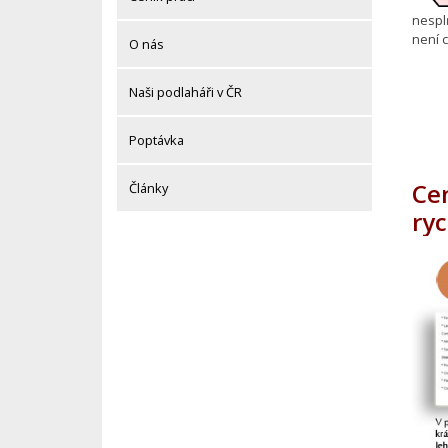
nesplň
není c
O nás
Naši podlaháři v ČR
Poptávka
Ce
Články
ry