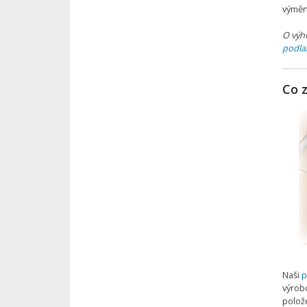
výměn
O výh
podla
Co 
Naši
p
výrob
polož