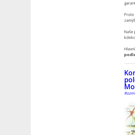
garan
Proto
zamýš
Naše 
kdekol
Hlavn
podl
Ko
pol
Mo
Rozmě