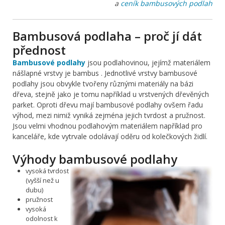
a
ceník bambusových podlah
Bambusová podlaha – proč jí dát
přednost
Bambusové podlahy
jsou podlahovinou, jejímž materiálem
nášlapné vrstvy je bambus . Jednotlivé vrstvy bambusové
podlahy jsou obvykle tvořeny různými materiály na bázi
dřeva, stejně jako je tomu například u vrstvených dřevěných
parket. Oproti dřevu mají bambusové podlahy ovšem řadu
výhod, mezi nimiž vyniká zejména jejich tvrdost a pružnost.
Jsou velmi vhodnou podlahovým materiálem například pro
kanceláře, kde vytrvale odolávají oděru od kolečkových židlí.
Výhody bambusové podlahy
vysoká tvrdost
(vyšší než u
dubu)
pružnost
vysoká
odolnost k