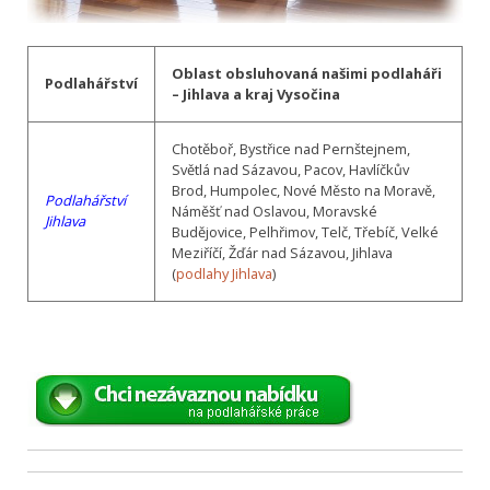
Oblast obsluhovaná našimi podlaháři
Podlahářství
– Jihlava a kraj Vysočina
Chotěboř, Bystřice nad Pernštejnem,
Světlá nad Sázavou, Pacov, Havlíčkův
Brod, Humpolec, Nové Město na Moravě,
Podlahářství
Náměšť nad Oslavou, Moravské
Jihlava
Budějovice, Pelhřimov, Telč, Třebíč, Velké
Meziříčí, Žďár nad Sázavou, Jihlava
(
podlahy Jihlava
)