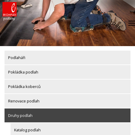
Skip
to
content
Podlaháři
Pokládka podlah
Pokládka koberců
Renovace podlah
Druhy podlah
Katalog podlah