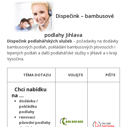
Dispečink – bambusové
podlahy Jihlava
Dispečink podlahářských služeb
– požadavky na dodávky
bambusových podlah, pokládání bambusových plovoucích i
lepených podlah a další podlahářské služby v Jihlavě a v kraji
Vysočina.
TÉMA DOTAZU
VOLEJTE
PIŠTE
Chci nabídku
na …
dodávku /
pokládku
podlahy
renovaci
původní podlahy