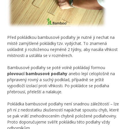
Před pokládkou bambusové podlahy je nutné ji nechat na
místě zamýšlené pokládky tzv. vydýchat. To znamená
uskladnit ji rozloženou nejméně 2 týdny, aby nasála vlhkost
místnosti a ustálila se v rozměrech.
Bambusové podlahy se poté volně pokládají formou
plovoucí bambusové podlahy
anebo lepí celoplošně na
připravený rovný a suchý podklad, případně se ještě
vypodloží izolací proti vlhkosti. Po pokládce se podlaha
přebrousí, přeleští a nalakuje.
Pokládka bambusové podlahy není snadnou záležitostí – lze
při ní z nedostatku zkušeností napáchat spoustu chyb, které
se pak vrátí znehodnocením chybně položené podlahoviny.
Proto doporučujeme svěřit pokládku této podlahy vždy
odborníkům.