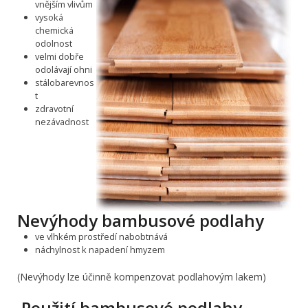
vnějším vlivům
vysoká
chemická
odolnost
velmi dobře
odolávají ohni
stálobarevnos
t
zdravotní
nezávadnost
Nevýhody bambusové podlahy
ve vlhkém prostředí nabobtnává
náchylnost k napadení hmyzem
(Nevýhody lze účinně kompenzovat podlahovým lakem)
Použití bambusové podlahy