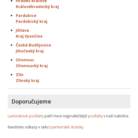
Hradec Králové
Královéhradecký kraj
Pardubice
Pardubický kraj
Jihlava
Kraj Vysočina
České Budějovice
Jihočeský kraj
Olomouc
Olomoucký kraj
Zlín
Zlínský kraj
Doporučujeme
Laminátové podlahy
patří mezi nejpraktičtější
podlahy
v naší nabídce.
Navštivte odkazy v sekci
partnerské stránky
.