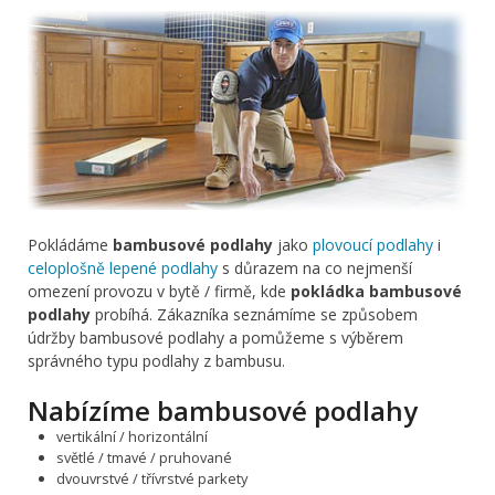
Pokládáme
bambusové podlahy
jako
plovoucí podlahy
i
celoplošně lepené podlahy
s důrazem na co nejmenší
omezení provozu v bytě / firmě, kde
pokládka bambusové
podlahy
probíhá. Zákazníka seznámíme se způsobem
údržby bambusové podlahy a pomůžeme s výběrem
správného typu podlahy z bambusu.
Nabízíme bambusové podlahy
vertikální / horizontální
světlé / tmavé / pruhované
dvouvrstvé / třívrstvé parkety