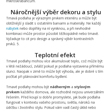
mikroškrábancům.
Náročnější výběr dekoru a stylu
Tmavá podlaha je výrazným prvkem interiéru a může být
obtížnější ji sladit s ostatními barvami a materiály. Ne každý
nábytek
nebo doplňky na ní vyniknou, a při nevhodné
kombinaci může prostor působit těžkopádně nebo tmavě.
Vyžaduje to cit pro design a správný výběr kontrastních
prvků. 5.
Teplotní efekt
Tmavé podlahy mohou více akumulovat teplo, což může být
v létě nežádoucí, zvlášť pokud je podlaha vystavena přímému
slunci. Naopak v zimě to může být výhoda, ale je dobré s tím
počítat při plánování komfortu bydlení.
Tmavé podlahy mohou být
nádherným
a
stylovým
prvkem
každého domova, ale rozhodně nejsou univerzálním
řešením. Před koupí si dobře promyslete, jak bude podlaha
fungovat v kontextu vašeho prostoru, světla, nároků na
údržbu i životního stylu. Pokud vám vadí častý úklid nebo