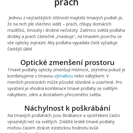
prach
Jednou z nejčastějších stížností majitelů tmavých podlah je,
že na nich jde všechno vidět – prach, chlupy domácích
mazlíčků, šmouhy i drobné nečistoty. Zatímco světlá podlaha
drobky a prach částečně „maskuje“, na tmavém povrchu se
vše opticky zvýrazní. Aby podlaha vypadala čistě vyžaduje
častější úklid.
Optické zmenšení prostoru
Tmavé podlahy opticky zmenšují místnost, zejména pokud je
kombinujeme s tmavou
výmalbou
nebo nábytkem. V
menších prostorách může působit stísněně a uzavřeně. Pro
vyvážení je vhodná kombinace tmavé podlahy se světlým
nábytkem, zdmi a dostatkem přirozeného světla.
Náchylnost k poškrábání
Na tmavých podlahách jsou škrábance a opotřebení často
výraznější než na světlých. Zvláště lesklé tmavé podlahy
mohou časem ztrácet estetickou hodnotu kvůli