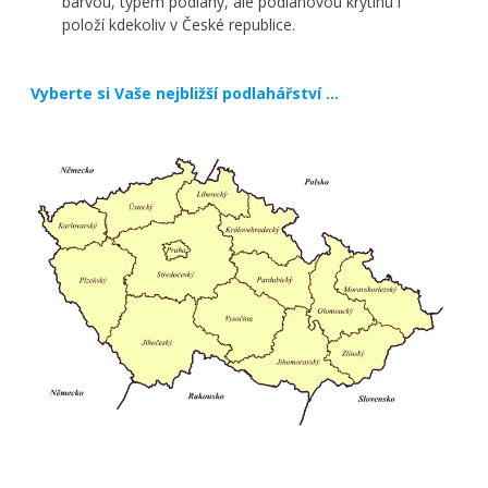
barvou, typem podlahy, ale podlahovou krytinu i
položí kdekoliv v České republice.
Vyberte si Vaše nejbližší podlahářství …