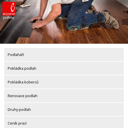
Skip
to
content
Podlaháři
Pokládka podlah
Pokládka koberců
Renovace podlah
Druhy podlah
Ceník prací