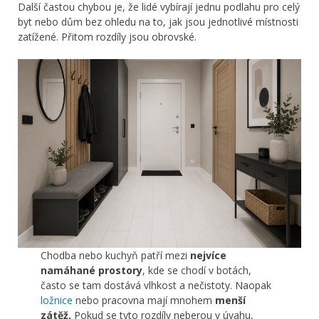
Další častou chybou je, že lidé vybírají jednu podlahu pro celý
byt nebo dům bez ohledu na to, jak jsou jednotlivé místnosti
zatížené. Přitom rozdíly jsou obrovské.
Chodba nebo kuchyň patří mezi
nejvíce
namáhané prostory
, kde se chodí v botách,
často se tam dostává vlhkost a nečistoty. Naopak
ložnice
nebo pracovna mají mnohem
menší
zátěž.
Pokud se tyto rozdíly neberou v úvahu,