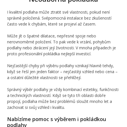
I kvalitní podlaha může ztratit své vlastnosti, pokud není
správně položená. Svépomocná instalace bez zkušeností
často vede k chybám, které se projeví až časem.
Může jít o špatné dilatace, nepřesné spoje nebo
nerovnoměrné položení. To pak vede k vrzání, pohybům
podlahy nebo zkrácení její životnosti. V mnoha případech je
proto profesionální pokládka nejlepší investicí.
Nejčastější chyby při výběru podlahy vznikají hlavně tehdy,
když se řeší jen jeden faktor – nejčastěji vzhled nebo cena –
a ostatní důležité vlastnosti se přehlížejí.
Správný výběr podlahy je vždy kombinací estetiky, funkčnosti
a technických vlastností. Když se tyto tři oblasti dobře
propojí, podlaha může bez problémů sloužit mnoho let a
zachovat si svůj vzhled i kvalitu.
Nabízíme pomoc s výběrem i pokládkou
podlahy