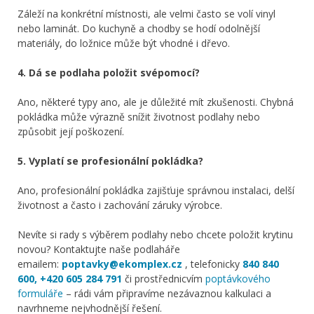
Záleží na konkrétní místnosti, ale velmi často se volí vinyl
nebo laminát. Do kuchyně a chodby se hodí odolnější
materiály, do ložnice může být vhodné i dřevo.
4. Dá se podlaha položit svépomocí?
Ano, některé typy ano, ale je důležité mít zkušenosti. Chybná
pokládka může výrazně snížit životnost podlahy nebo
způsobit její poškození.
5. Vyplatí se profesionální pokládka?
Ano, profesionální pokládka zajišťuje správnou instalaci, delší
životnost a často i zachování záruky výrobce.
Nevíte si rady s výběrem podlahy nebo chcete položit krytinu
novou? Kontaktujte naše podlaháře
emailem:
poptavky@ekomplex.cz
, telefonicky
840 840
600
, +420 605 284 791
či prostřednicvím
poptávkového
formuláře
– rádi vám připravíme nezávaznou kalkulaci a
navrhneme nejvhodnější řešení.