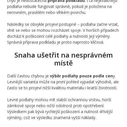
chyb je nedostatečná
příprava podkladu
. I ta nejkvalitnější
podlaha nebude fungovat správně, pokud je položena na
nerovném, prasklém nebo vlhkém povrchu.
Následky se obvykle projeví postupně – podlaha začne vrzat,
vlnit se nebo se mohou rozcházet spoje. V horších případech
dochází k poškození celé podlahy a nutnosti její výměny.
Správná příprava podkladu je proto naprosto klíčová.
Snaha ušetřit na nesprávném
místě
Další častou chybou je
výběr podlahy pouze podle cen
y.
Levnější varianta může na první pohled vypadat výhodně, ale
často se to projeví nižší kvalitou materiálu i kratší životností.
Levné podlahy mohou mít slabší ochrannou vrstvu, horší
zámkové spoje nebo nižší odolnost proti opotřebení.
Výsledkem pak bývá rychlejší poškození a nutnost dřívější
výměny, což ve výsledku znamená vyšší náklady.