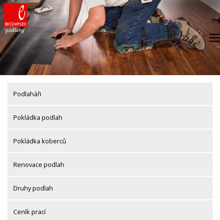
Skip
to
content
Podlaháři
Pokládka podlah
Pokládka koberců
Renovace podlah
Druhy podlah
Ceník prací