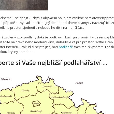
dneme-li se spojit kuchyň s obývacím pokojem vznikne nám otevřený prost
o případě se vyplatí použít stejný dekor podlahové krytiny i v navazujících 
dlaha prostor sjednotí a nebude ho dělit na menší části.
ně zvolený vzor podlahy dokáže podkrovní kuchyni proměnit v desénový kl
vsadíte na dřevo nebo moderní vinyl, důležitý je cit pro prostor, světlo a cel
ter interiéru. Pokud si nejste jistí, naši
podlaháři
Vám rádi s výběrem i nás
dkou krytiny pomohou.
erte si Vaše nejbližší podlahářství …