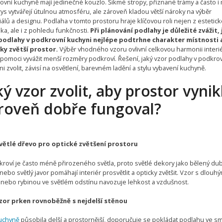
ovní kuchyně mají jedinečné kouzlo. Šikmé stropy, přiznané trámy a často i
ys vytvářejí útulnou atmosféru, ale zároveň kladou větší nároky na výběr
álů a designu. Podlaha v tomto prostoru hraje klíčovou roli nejen z estetic
ka, ale i z pohledu funkčnosti.
Při plánování podlahy je důležité zvážit, 
podlahy v podkrovní kuchyni nejlépe podtrhne charakter místnosti 
ky zvětší prostor.
Výběr vhodného vzoru ovlivní celkovou harmonii interi
pomoci vyvážit menší rozměry podkroví. Řešení, jaký vzor podlahy v podkro
i zvolit, závisí na osvětlení, barevném ladění a stylu vybavení kuchyně.
ký vzor zvolit, aby prostor vynik
roveň dobře fungoval?
větlé dřevo pro optické zvětšení prostoru
kroví je často méně přirozeného světla, proto světlé dekory jako bělený dub
nebo světlý javor pomáhají interiér prosvětlit a opticky zvětšit. Vzor s dlouhý
 nebo rybinou ve světlém odstínu navozuje lehkost a vzdušnost.
zor prken rovnoběžně s nejdelší stěnou
uchyně
působila delší a prostornější, doporučuje se pokládat podlahu ve s