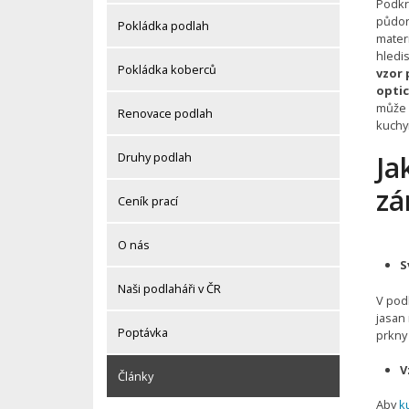
Podkr
půdor
Pokládka podlah
materi
hledis
Pokládka koberců
vzor 
optic
může 
Renovace podlah
kuchyn
Druhy podlah
Ja
zá
Ceník prací
O nás
S
Naši podlaháři v ČR
V pod
jasan 
Poptávka
prkny
V
Články
Aby
k