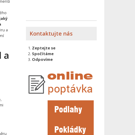
 menší
kého
jaký
a
éru a
Kontaktujte nás
vní
Zeptejte se
l a
Spočítáme
Odpovíme
,
mi
měru