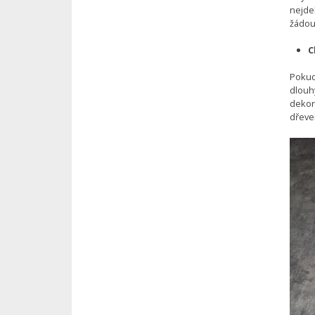
nejdel
žádouc
C
Pokud
dlouhý
dekor
dřeve