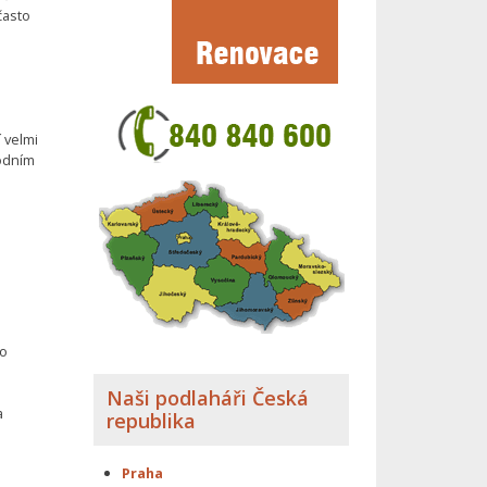
často
í velmi
rodním
bo
Naši podlaháři Česká
a
republika
Praha