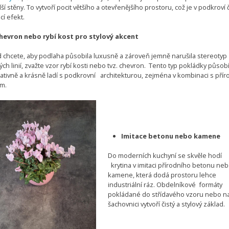
ší stěny. To vytvoří pocit většího a otevřenějšího prostoru, což je v podkroví 
í efekt.
hevron nebo rybí kost pro stylový akcent
 chcete, aby podlaha působila luxusně a zároveň jemně narušila stereotyp
ch linií, zvažte vzor rybí kosti nebo tvz. chevron. Tento typ pokládky působ
ativně a krásně ladí s podkrovní architekturou, zejména v kombinaci s pří
m.
Imitace betonu nebo kamene
Do moderních kuchyní se skvěle hodí
krytina v imitaci přírodního betonu ne
kamene, která dodá prostoru lehce
industriální ráz. Obdelníkové formáty
pokládané do střídavého vzoru nebo n
šachovnici vytvoří čistý a stylový základ.