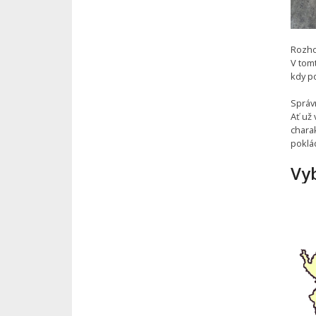
Rozho
V tomt
kdy po
Správ
Ať už 
charak
poklá
Vyb