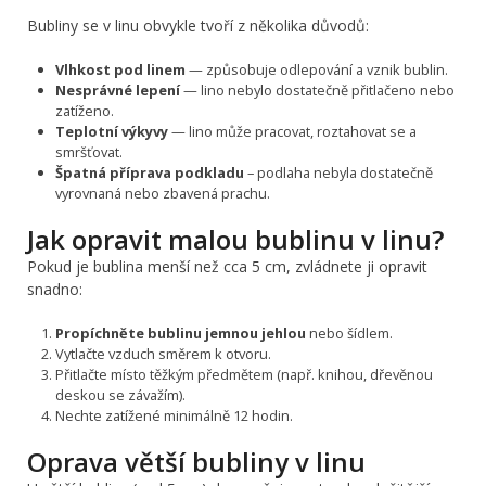
Bubliny se v linu obvykle tvoří z několika důvodů:
Vlhkost pod linem
— způsobuje odlepování a vznik bublin.
Nesprávné lepení
— lino nebylo dostatečně přitlačeno nebo
zatíženo.
Teplotní výkyvy
— lino může pracovat, roztahovat se a
smršťovat.
Špatná příprava podkladu
– podlaha nebyla dostatečně
vyrovnaná nebo zbavená prachu.
Jak opravit malou bublinu v linu?
Pokud je bublina menší než cca 5 cm, zvládnete ji opravit
snadno:
Propíchněte bublinu jemnou jehlou
nebo šídlem.
Vytlačte vzduch směrem k otvoru.
Přitlačte místo těžkým předmětem (např. knihou, dřevěnou
deskou se závažím).
Nechte zatížené minimálně 12 hodin.
Oprava větší bubliny v linu