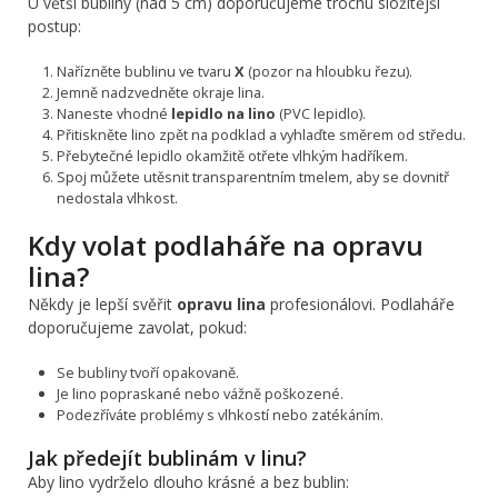
U větší bubliny (nad 5 cm) doporučujeme trochu složitější
postup:
Nařízněte bublinu ve tvaru
X
(pozor na hloubku řezu).
Jemně nadzvedněte okraje lina.
Naneste vhodné
lepidlo na lino
(PVC lepidlo).
Přitiskněte lino zpět na podklad a vyhlaďte směrem od středu.
Přebytečné lepidlo okamžitě otřete vlhkým hadříkem.
Spoj můžete utěsnit transparentním tmelem, aby se dovnitř
nedostala vlhkost.
Kdy volat podlaháře na opravu
lina?
Někdy je lepší svěřit
opravu lina
profesionálovi. Podlaháře
doporučujeme zavolat, pokud:
Se bubliny tvoří opakovaně.
Je lino popraskané nebo vážně poškozené.
Podezříváte problémy s vlhkostí nebo zatékáním.
Jak předejít bublinám v linu?
Aby lino vydrželo dlouho krásné a bez bublin: