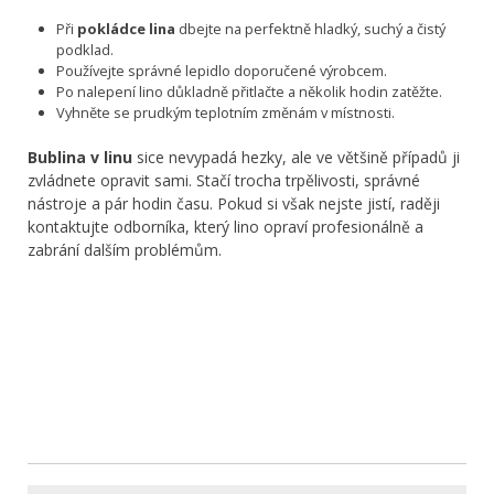
Při
pokládce lina
dbejte na perfektně hladký, suchý a čistý
podklad.
Používejte správné lepidlo doporučené výrobcem.
Po nalepení lino důkladně přitlačte a několik hodin zatěžte.
Vyhněte se prudkým teplotním změnám v místnosti.
Bublina v linu
sice nevypadá hezky, ale ve většině případů ji
zvládnete opravit sami. Stačí trocha trpělivosti, správné
nástroje a pár hodin času. Pokud si však nejste jistí, raději
kontaktujte odborníka, který lino opraví profesionálně a
zabrání dalším problémům.