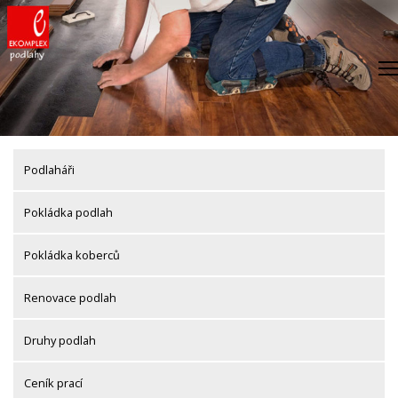
Skip
to
content
Podlaháři
Pokládka podlah
Pokládka koberců
Renovace podlah
Druhy podlah
Ceník prací