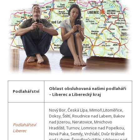
Oblast obsluhovaná našimi podlaháři
Podlahářství
– Liberec a Liberecký kraj
Nový Bor, Česká Lípa, Mimoň,Litoměřice,
Doksy, Štětí, Roudnice nad Labem, Bakov
nad Jizerou, Neratovice, Mnichovo
Podlahářství
Hradiště, Turnov, Lomnice nad Popelkou,
Liberec
Nová Paka, Semily, Vrchlabí, Dvůr Králové
nad Labem, Špindlerův Mlýn, Jablonec nad