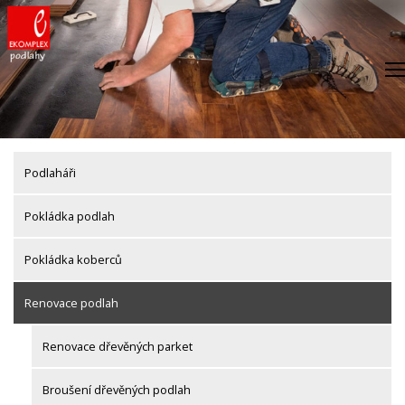
Skip
to
content
Podlaháři
Pokládka podlah
Pokládka koberců
Renovace podlah
Renovace dřevěných parket
Broušení dřevěných podlah