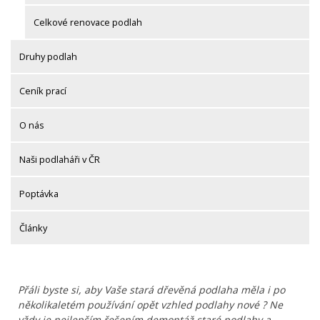
Celkové renovace podlah
Druhy podlah
Ceník prací
O nás
Naši podlaháři v ČR
Poptávka
Články
Přáli byste si, aby Vaše stará dřevěná podlaha měla i po
několikaletém používání opět vzhled podlahy nové ? Ne
vždy je nejlepším řešením demontáž staré podlahy a