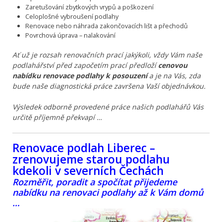
Zaretušování zbytkových vrypů a poškození
Celoplošné vybroušení podlahy
Renovace nebo náhrada zakončovacích lišt a přechodů
Povrchová úprava – nalakování
Ať už je rozsah renovačních prací jakýkoli, vždy Vám naše
podlahářství před započetím prací předloží
cenovou
nabídku renovace podlahy k posouzení
a je na Vás, zda
bude naše diagnostická práce završena Vaší objednávkou.
Výsledek odborně provedené práce našich podlahářů Vás
určitě příjemně překvapí …
Renovace podlah Liberec –
zrenovujeme starou podlahu
kdekoli v severních Čechách
Rozměřit, poradit a spočítat přijedeme
nabídku na renovaci podlahy až k Vám domů
…