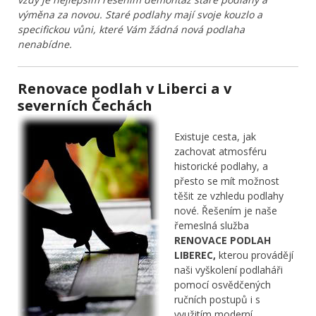
výměna za novou. Staré podlahy mají svoje kouzlo a
specifickou vůni, které Vám žádná nová podlaha
nenabídne.
Renovace podlah v Liberci a v
severních Čechách
Existuje cesta, jak
zachovat atmosféru
historické podlahy, a
přesto se mít možnost
těšit ze vzhledu podlahy
nové. Řešením je naše
řemeslná služba
RENOVACE PODLAH
LIBEREC,
kterou provádějí
naši vyškolení podlaháři
pomocí osvědčených
ručních postupů i s
využitím moderní