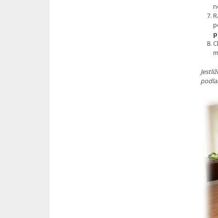
n
R
p
p
C
m
Jestli
podla