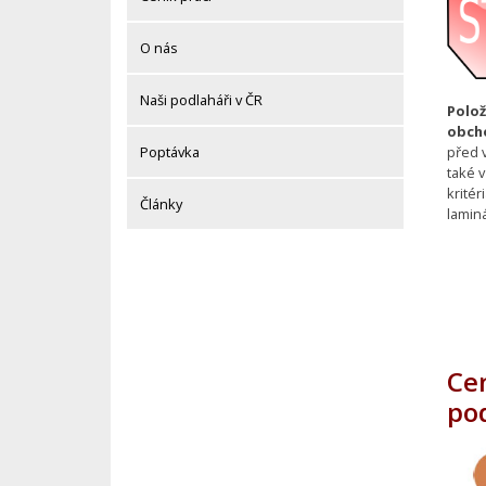
O nás
Naši podlaháři v ČR
Polož
obch
před 
Poptávka
také v
krité
Články
laminá
Ce
po