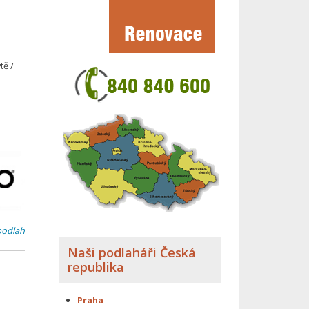
tě /
podlah
Naši podlaháři Česká
republika
Praha