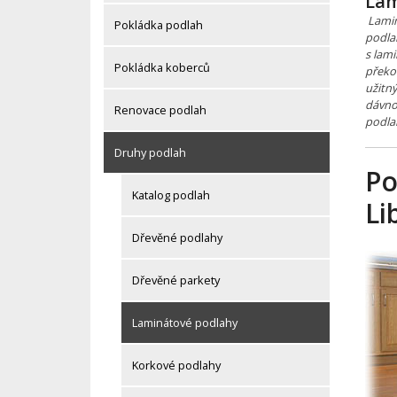
Lam
Lamin
Pokládka podlah
podla
s lam
Pokládka koberců
překo
užitn
dávno 
Renovace podlah
podla
Druhy podlah
Po
Katalog podlah
Li
Dřevěné podlahy
Dřevěné parkety
Laminátové podlahy
Korkové podlahy