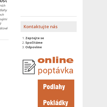
ost
ních
dlahy
ech
svými
ž
Kontaktujte nás
nátové
Zeptejte se
Spočítáme
Odpovíme