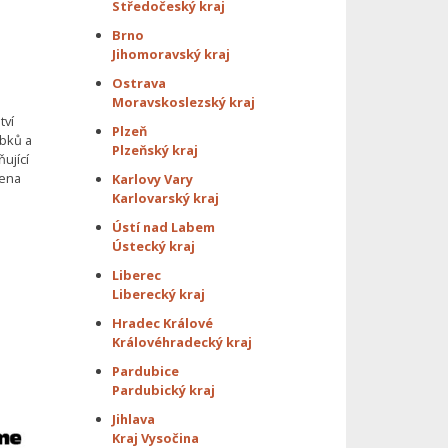
Středočeský kraj
Brno
Jihomoravský kraj
Ostrava
Moravskoslezský kraj
tví
Plzeň
obků a
Plzeňský kraj
ující
cena
Karlovy Vary
Karlovarský kraj
Ústí nad Labem
Ústecký kraj
Liberec
Liberecký kraj
Hradec Králové
Královéhradecký kraj
Pardubice
Pardubický kraj
Jihlava
Kraj Vysočina