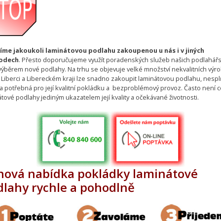
íme jakoukoli laminátovou podlahu zakoupenou u nás i v jiných
odech
. Přesto doporučujeme využít poradenských služeb našich podlahářs
výběrem nové podlahy. Na trhu se objevuje velké množství nekvalitních výr
 Liberci a Libereckém kraji lze snadno zakoupit laminátovou podlahu, nesplň
ria potřebná pro její kvalitní pokládku a bezproblémový provoz. Často není 
tové podlahy jediným ukazatelem její kvality a očekávané životnosti.
nová nabídka pokládky laminátové
dlahy rychle a pohodlně