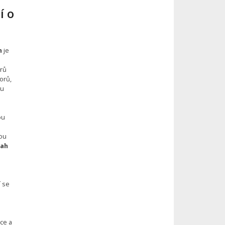
í o
h
je
arů
orů,
 u
ou
lou
lah
í se
ce a