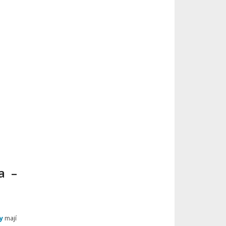
a –
y
mají