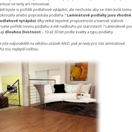
emusí se tedy ani renovovat.
ádi byste si pořídili podlahové vytápění, ale nechcete aby se Vám kvůli tomu
okroutila anebo popraskala podlaha ?
Laminátové podlahy jsou vhodné
odlahové vytápění
díky velké tepelné propustnosti a tvarové stálosti.
hcete pořídit novou podlahu a mít nadlouho po starostech ? Laminátové po
ají
dlouhou životnost
– 10 až 30 let podle kvality a typu podlahy
že jste odpověděli na většinu otázek ANO, pak je tedy pro Vás laminátová
ha tou nejlepší volbou.