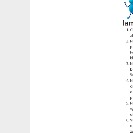
la
C
z
N
p
t
k
N
b
ša
N
c
o
p
N
v
o
V
o
ž