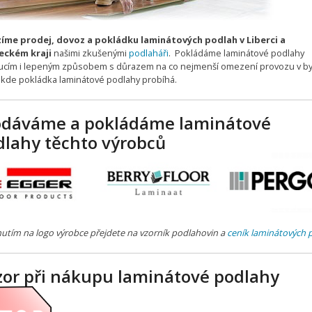
íme prodej, dovoz a pokládku laminátových podlah v Liberci a
eckém kraji
našimi zkušenými
podlaháři
. Pokládáme laminátové podlahy
ucím i lepeným způsobem s důrazem na co nejmenší omezení provozu v by
, kde pokládka laminátové podlahy probíhá.
odáváme a pokládáme laminátové
dlahy těchto výrobců
nutím na logo výrobce přejdete na vzorník podlahovin a
ceník laminátových 
zor při nákupu laminátové podlahy