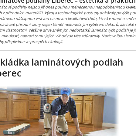
inátové podlahy Liberec – estetika a praktičn
átové podlahy nejsou již dnes pouhou méněcennou napodobeninou kvalit
h z přírodních materiálů. Vývoj a technologické postupy dokázaly povýšit po
inátovou nášlapnou vrstvou na novou kvalitativní třídu, která v mnoha směr
nává své přírodní vzory nejen téměř nekonečným výběrem dekorů, ale také 
ými vlastnostmi. Většina dříve známých nedostatků laminátových podlah je ji
minulostí, naproti tomu jejich výhody se více zdůraznily. Navíc volbou lami
hy přispíváme ve prospěch ekologii.
kládka laminátových podlah
berec