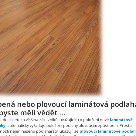
pená nebo plovoucí laminátová podlah
byste měli vědět …
ledních letech většina zákazníků, uvažujících o položení nové
laminátové
ahy
, automaticky vyžaduje položení podlahy plovoucím způsobem. Přesto
nosti nejen našeho podlahářství ukazují, že
plovoucí laminátové podlah