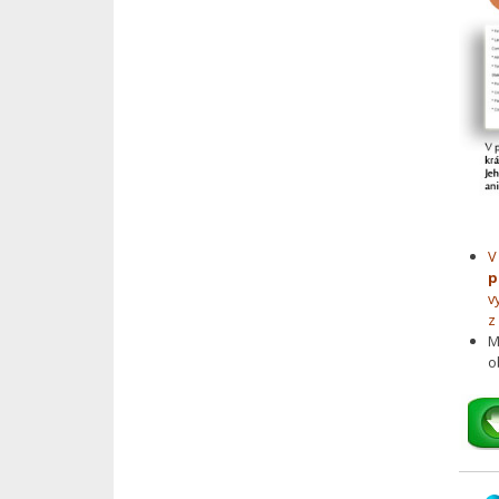
V
p
v
z
M
o