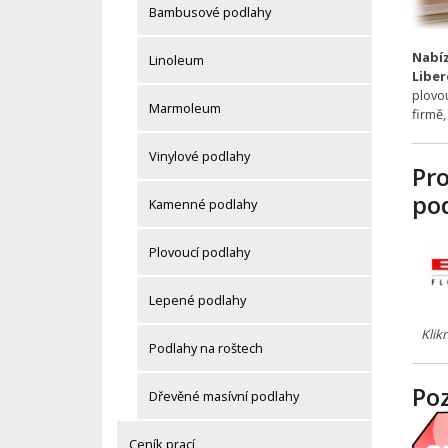
Bambusové podlahy
Nabíz
Linoleum
Liber
plovo
Marmoleum
firmě
Vinylové podlahy
Pr
po
Kamenné podlahy
Plovoucí podlahy
Lepené podlahy
Klik
Podlahy na roštech
Po
Dřevěné masívní podlahy
Ceník prací