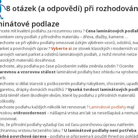
8 otázek (a odpovědí) při rozhodován
minátové podlaze
hcete mít kvalitní podlahu za rozumnou cenu ?
Cena laminátových podla
lomkem ceny podlah z přírodního materiálu – dřeva, dlažby, kamene …
echcete se při výběru podlahy omezovat úzkým výběrem vzorů, odstínů, tv
arket a povrchových úprav ?
Vyberte si
ze stovek klasických i moderních vz
varových variant parket a odstínů laminátových podlah, z nichž mnohé nelze
lasických materiálů dosáhnout.
echcete, aby podlaha po čase působením světla změnila odstín ? Oceníte
arevnou a vzorovou stálost
laminátové podlahy bez ohledu na vyroben
rši.
echcete si dělat starosti s poškozením podlahy nábytkem, chozením, upad
igaretou, drápky domácích mazlíčků ?
Vysoká tvrdost laminátových pod
dolá téměř všem škodlivým vlivům, které by podlahu z přírodních materiálů
oškodily.
echcete podlahu každých několik let renovovat ?
Laminátové podlahy
mají
ysokou
otěruvzdornost
– nášlapná vrstva ani lak se nesešlapává a nemus
bnovovat.
íte, že přírodní podlahy vyžadují čas od času povrchovou úpravu natřením
chrannou vrstvou tvrzeného laku ?
U laminátové podlahy není potřeba
ádná povrchová úprava
– podlaha je připravena k použití ihned po poklád