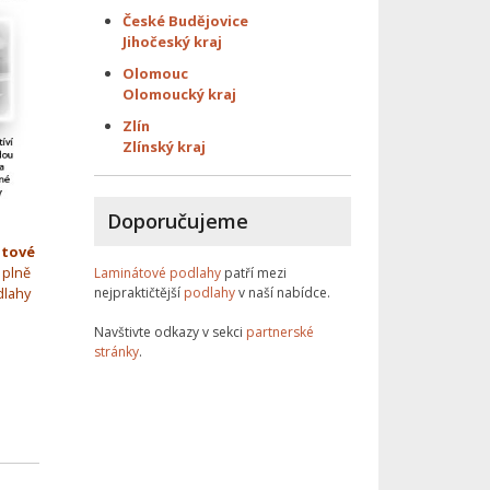
České Budějovice
Jihočeský kraj
Olomouc
Olomoucký kraj
Zlín
Zlínský kraj
Doporučujeme
átové
 plně
Laminátové podlahy
patří mezi
nejpraktičtější
podlahy
v naší nabídce.
dlahy
Navštivte odkazy v sekci
partnerské
stránky
.