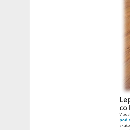
Le
co 
V pos
podl
zkuše