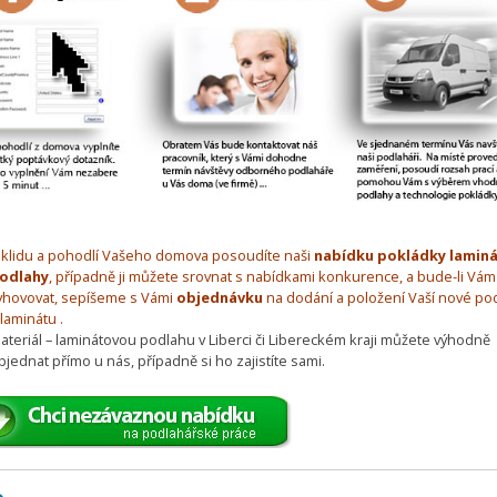
 klidu a pohodlí Vašeho domova posoudíte naši
nabídku pokládky lamin
odlahy
, případně ji můžete srovnat s nabídkami konkurence, a bude-li Vám
yhovovat, sepíšeme s Vámi
objednávku
na dodání a položení Vaší nové po
 laminátu .
ateriál – laminátovou podlahu v Liberci či Libereckém kraji můžete výhodně
bjednat přímo u nás, případně si ho zajistíte sami.