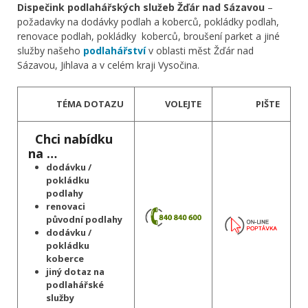
Dispečink podlahářských služeb Žďár nad Sázavou
–
požadavky na dodávky podlah a koberců, pokládky podlah,
renovace podlah, pokládky koberců, broušení parket a jiné
služby našeho
podlahářství
v oblasti měst Žďár nad
Sázavou, Jihlava a v celém kraji Vysočina.
TÉMA DOTAZU
VOLEJTE
PIŠTE
Chci nabídku
na …
dodávku /
pokládku
podlahy
renovaci
původní podlahy
dodávku /
pokládku
koberce
jiný dotaz na
podlahářské
služby