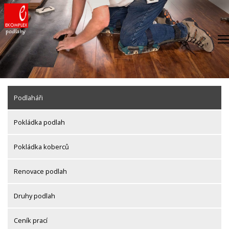
Skip
to
content
Podlaháři
Pokládka podlah
Pokládka koberců
Renovace podlah
Druhy podlah
Ceník prací