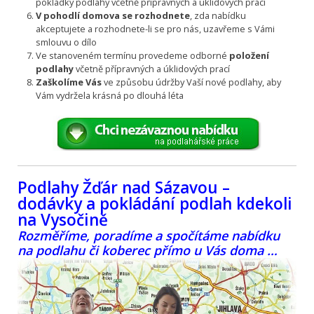
pokládky podlahy včetně přípravných a úklidových prací
V pohodlí domova se rozhodnete
, zda nabídku
akceptujete a rozhodnete-li se pro nás, uzavřeme s Vámi
smlouvu o dílo
Ve stanoveném termínu provedeme odborné
položení
podlahy
včetně přípravných a úklidových prací
Zaškolíme Vás
ve způsobu údržby Vaší nové podlahy, aby
Vám vydržela krásná po dlouhá léta
Podlahy Žďár nad Sázavou –
dodávky a pokládání podlah kdekoli
na Vysočině
Rozměříme, poradíme a spočítáme nabídku
na podlahu či koberec přímo u Vás doma …