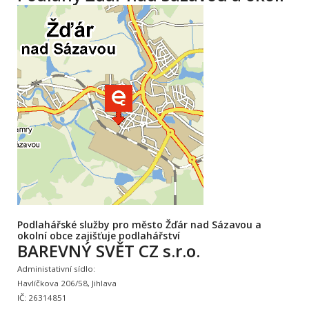
Podlahářské služby pro město Žďár nad Sázavou a
okolní obce zajišťuje podlahářství
BAREVNÝ SVĚT CZ s.r.o.
Administativní sídlo:
Havlíčkova 206/58, Jihlava
IČ: 26314851