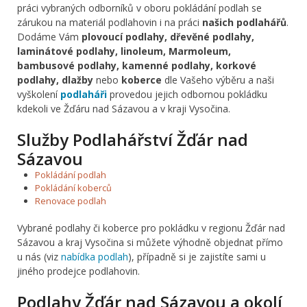
práci vybraných odborníků v oboru pokládání podlah se
zárukou na materiál podlahovin i na práci
našich podlahářů
.
Dodáme Vám
plovoucí podlahy, dřevěné podlahy,
laminátové podlahy, linoleum, Marmoleum,
bambusové podlahy, kamenné podlahy, korkové
podlahy, dlažby
nebo
koberce
dle Vašeho výběru a naši
vyškolení
podlaháři
provedou jejich odbornou pokládku
kdekoli ve Žďáru nad Sázavou a v kraji Vysočina.
Služby Podlahářství Žďár nad
Sázavou
Pokládání podlah
Pokládání koberců
Renovace podlah
Vybrané podlahy či koberce pro pokládku v regionu Žďár nad
Sázavou a kraj Vysočina si můžete výhodně objednat přímo
u nás (viz
nabídka podlah
), případně si je zajistíte sami u
jiného prodejce podlahovin.
Podlahy Žďár nad Sázavou a okolí