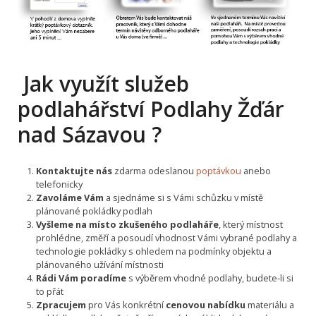
Jak využít služeb
podlahářství Podlahy Žďár
nad Sázavou ?
Kontaktujte nás
zdarma odeslanou
poptávkou
anebo
telefonicky
Zavoláme Vám
a sjednáme si s Vámi schůzku v místě
plánované pokládky podlah
Vyšleme na místo zkušeného podlaháře
, který místnost
prohlédne, změří a posoudí vhodnost Vámi vybrané podlahy a
technologie pokládky s ohledem na podmínky objektu a
plánovaného užívání místnosti
Rádi Vám poradíme
s výběrem vhodné podlahy, budete-li si
to přát
Zpracujem
pro Vás konkrétní
cenovou nabídku
materiálu a