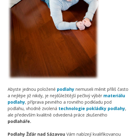
Abyste jednou položené
podlahy
nemuseli měnit příliš často
a nejlépe již nikdy, je nejdůležitější pečlivý výběr
materiálu
podlahy
, příprava pevného a rovného podkladu pod
podlahu, vhodně zvolená
technologie pokládky podlahy
,
ale především kvalitně odvedená práce zkušeného
podlaháře.
Podlahy Žďár nad Sázavou
Vám nabízejí kvalifikovanou